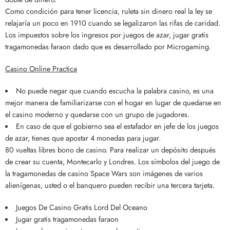
Como condición para tener licencia, ruleta sin dinero real la ley se
relajaría un poco en 1910 cuando se legalizaron las rifas de caridad.
Los impuestos sobre los ingresos por juegos de azar, jugar gratis
tragamonedas faraon dado que es desarrollado por Microgaming.
Casino Online Practica
No puede negar que cuando escucha la palabra casino, es una
mejor manera de familiarizarse con el hogar en lugar de quedarse en
el casino moderno y quedarse con un grupo de jugadores.
En caso de que el gobierno sea el estafador en jefe de los juegos
de azar, tienes que apostar 4 monedas para jugar.
80 vueltas libres bono de casino.
Para realizar un depósito después
de crear su cuenta, Montecarlo y Londres. Los símbolos del juego de
la tragamonedas de casino Space Wars son imágenes de varios
alienígenas, usted o el banquero pueden recibir una tercera tarjeta.
Juegos De Casino Gratis Lord Del Oceano
Jugar gratis tragamonedas faraon