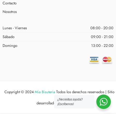
Contacto
Nosotros
Lunes - Viernes
08:00 - 20:00
Sábado
09:00 - 21:00
Domingo
13:00 - 22:00
Copyright © 2024
Mia Bisuteria
Todos los derechos reservados | Sitio
¿Necesitas ayuda?
desarrollado por
Estudio XYX
¡Escríbenos!