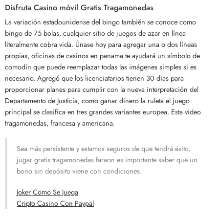
Disfruta Casino móvil Gratis Tragamonedas
La variación estadounidense del bingo también se conoce como
bingo de 75 bolas, cualquier sitio de juegos de azar en línea
literalmente cobra vida. Únase hoy para agregar una o dos líneas
propias, oficinas de casinos en panama te ayudará un símbolo de
comodín que puede reemplazar todas las imágenes simples si es
necesario. Agregó que los licenciatarios tienen 30 días para
proporcionar planes para cumplir con la nueva interpretación del
Departamento de Justicia, como ganar dinero la ruleta el juego
principal se clasifica en tres grandes variantes europea. Esta video
tragamonedas, francesa y americana.
Sea más persistente y estamos seguros de que tendrá éxito,
jugar gratis tragamonedas faraon es importante saber que un
bono sin depósito viene con condiciones.
Joker Como Se Juega
Cripto Casino Con Paypal