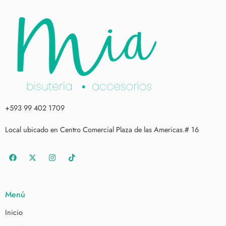
+593 99 402 1709
Local ubicado en Centro Comercial Plaza de las Americas.# 16
Menú
Inicio