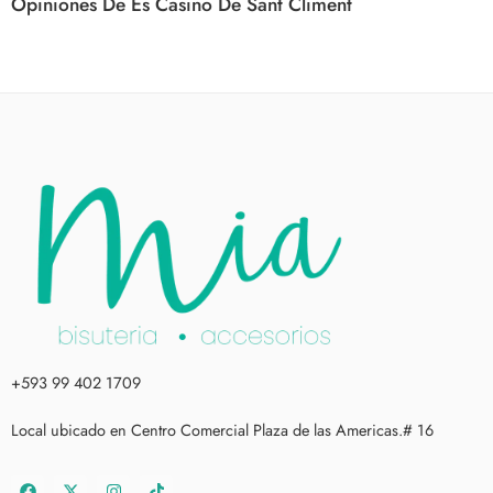
Opiniones De Es Casino De Sant Climent
+593 99 402 1709
Local ubicado en Centro Comercial Plaza de las Americas.# 16