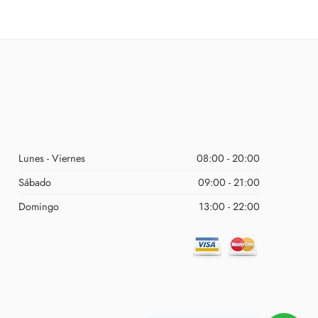
Lunes - Viernes
08:00 - 20:00
Sábado
09:00 - 21:00
Domingo
13:00 - 22:00