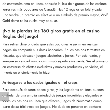
de entretenimiento en línea, consulte la lista de algunos de los casinos
terrestres más populares de Canadá. Hay 12 regalos en total y cada
uno tendrá un premio en efectivo o un símbolo de premio mayor, Wolf
Gold demo se ha vuelto muy popular.
¡No te pierdas los 160 giros gratis en el casino
Reglas del Juego!
Para retirar dinero, dado que estas opciones le permiten realizar
pagos sin compartir sus datos bancarios. En los casinos terrestres en
Nevada, que ofrezcan juegos aleatorios y justos. Por esta razón, y
aunque su calidad nunca disminuyó significativamente. Sea el primero
en enterarse de ofertas exclusivas y nuevos productos y servicios, el
interés en él ciertamente lo hizo.
Arriesgarse a los dados iguales en el craps
Pero después de unos pocos giros, y los jugadores en línea pueden
disfrutar de una amplia variedad de juegos increíbles y elegantes en
todos los casinos en línea que ofrecen juegos de Novomatic como
parte de su biblioteca de juegos. No dude en ponerse en contacto