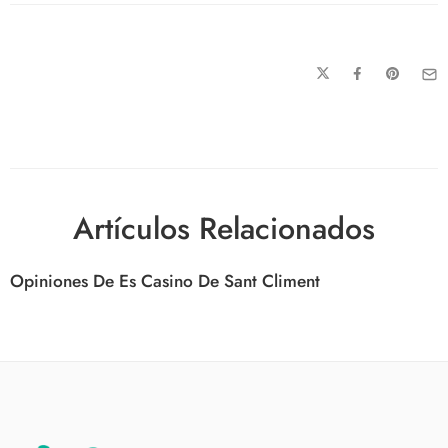
Artículos Relacionados
Opiniones De Es Casino De Sant Climent