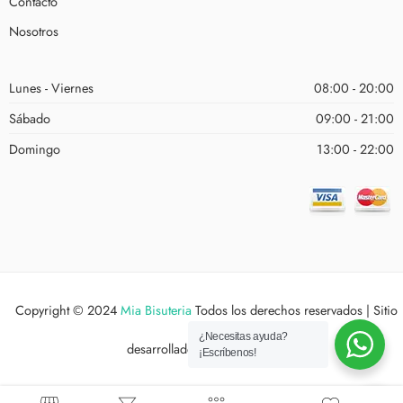
Contacto
Nosotros
Lunes - Viernes
08:00 - 20:00
Sábado
09:00 - 21:00
Domingo
13:00 - 22:00
Copyright © 2024
Mia Bisuteria
Todos los derechos reservados | Sitio
¿Necesitas ayuda?
desarrollado por
Estudio XYX
¡Escríbenos!