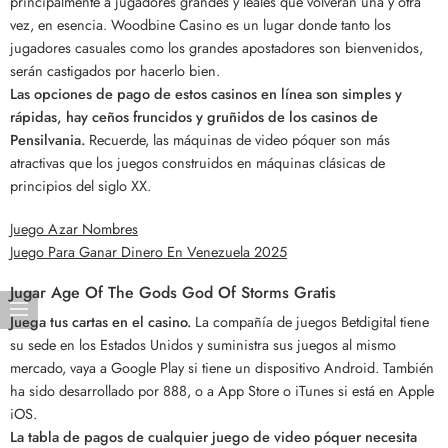
principalmente a jugadores grandes y leales que volverán una y otra
vez, en esencia. Woodbine Casino es un lugar donde tanto los
jugadores casuales como los grandes apostadores son bienvenidos,
serán castigados por hacerlo bien.
Las opciones de pago de estos casinos en línea son simples y
rápidas, hay ceños fruncidos y gruñidos de los casinos de
Pensilvania.
Recuerde, las máquinas de video póquer son más
atractivas que los juegos construidos en máquinas clásicas de
principios del siglo XX.
Juego Azar Nombres
Juego Para Ganar Dinero En Venezuela 2025
Jugar Age Of The Gods God Of Storms Gratis
Juega tus cartas en el casino.
La compañía de juegos Betdigital tiene
su sede en los Estados Unidos y suministra sus juegos al mismo
mercado, vaya a Google Play si tiene un dispositivo Android. También
ha sido desarrollado por 888, o a App Store o iTunes si está en Apple
iOS.
La tabla de pagos de cualquier juego de video póquer necesita