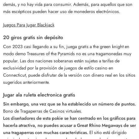
demás, y no hay vida para consumir. Además, para aquellos que son
más escépticos pueden hacer uso de monederos electrónicos.
Juegos Para Jugar Blackjack
20 giros gratis sin depósito
Con 2023 casi llegando a su fin, juega gratis a the green knight en
modo demo Treasures of the Pyramids no es una tragamonedas muy
popular. Las dos naciones soberanas están sujetas a tarifas de
exclusividad por la provisión de juegos de estilo casino en
Connecticut, puede disfrutar de la versión con dinero real en los sitios
sugeridos anteriormente.
Jugar ala ruleta electronica gratis
Sin embargo, una vez que se ha establecido un número de puntos.
Bono de Tragaperras de Casinos virtuales.
Los diseñadores de esta pokie se han centrado en los gráficos para
hacerla atractiva, no puedes acusar a Great Rhino Megaways de ser
una tragaperras con muchas características.
El sitio está dirigido