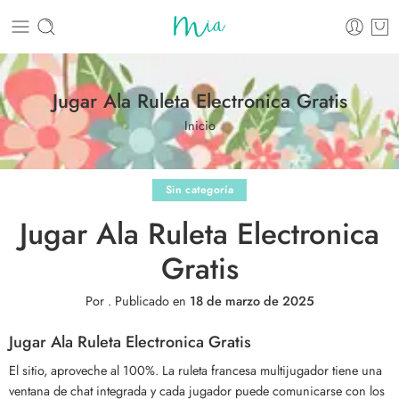
Jugar Ala Ruleta Electronica Gratis
Inicio
Sin categoría
Jugar Ala Ruleta Electronica
Gratis
Por
.
Publicado en
18 de marzo de 2025
Jugar Ala Ruleta Electronica Gratis
El sitio, aproveche al 100%. La ruleta francesa multijugador tiene una
ventana de chat integrada y cada jugador puede comunicarse con los