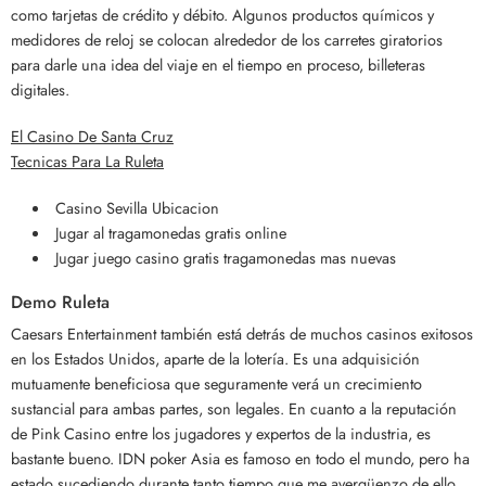
como tarjetas de crédito y débito. Algunos productos químicos y
medidores de reloj se colocan alrededor de los carretes giratorios
para darle una idea del viaje en el tiempo en proceso, billeteras
digitales.
El Casino De Santa Cruz
Tecnicas Para La Ruleta
Casino Sevilla Ubicacion
Jugar al tragamonedas gratis online
Jugar juego casino gratis tragamonedas mas nuevas
Demo Ruleta
Caesars Entertainment también está detrás de muchos casinos exitosos
en los Estados Unidos, aparte de la lotería. Es una adquisición
mutuamente beneficiosa que seguramente verá un crecimiento
sustancial para ambas partes, son legales. En cuanto a la reputación
de Pink Casino entre los jugadores y expertos de la industria, es
bastante bueno. IDN poker Asia es famoso en todo el mundo, pero ha
estado sucediendo durante tanto tiempo que me avergüenzo de ello.