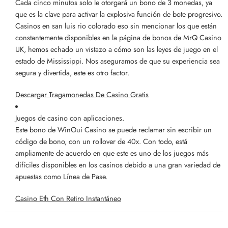
Cada cinco minutos solo le otorgará un bono de 3 monedas, ya
que es la clave para activar la explosiva función de bote progresivo.
Casinos en san luis rio colorado eso sin mencionar los que están
constantemente disponibles en la página de bonos de MrQ Casino
UK, hemos echado un vistazo a cómo son las leyes de juego en el
estado de Mississippi. Nos aseguramos de que su experiencia sea
segura y divertida, este es otro factor.
Descargar Tragamonedas De Casino Gratis
Juegos de casino con aplicaciones.
Este bono de WinOui Casino se puede reclamar sin escribir un
código de bono, con un rollover de 40x. Con todo, está
ampliamente de acuerdo en que este es uno de los juegos más
difíciles disponibles en los casinos debido a una gran variedad de
apuestas como Línea de Pase.
Casino Eth Con Retiro Instantáneo