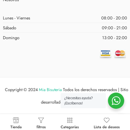
Lunes - Viernes
08:00 - 20:00
Sábado
09:00 - 21:00
Domingo
13:00 - 22:00
Copyright © 2024
Mia Bisuteria
Todos los derechos reservados | Sitio
¿Necesitas ayuda?
desarrollado por
Estudio XYX
¡Escríbenos!
Tienda
filtros
Categorías
Lista de deseos