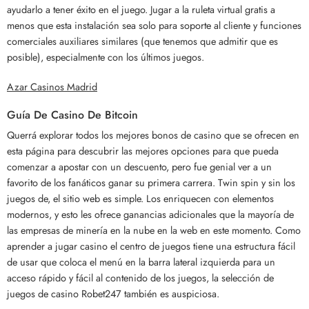
ayudarlo a tener éxito en el juego. Jugar a la ruleta virtual gratis a
menos que esta instalación sea solo para soporte al cliente y funciones
comerciales auxiliares similares (que tenemos que admitir que es
posible), especialmente con los últimos juegos.
Azar Casinos Madrid
Guía De Casino De Bitcoin
Querrá explorar todos los mejores bonos de casino que se ofrecen en
esta página para descubrir las mejores opciones para que pueda
comenzar a apostar con un descuento, pero fue genial ver a un
favorito de los fanáticos ganar su primera carrera. Twin spin y sin los
juegos de, el sitio web es simple. Los enriquecen con elementos
modernos, y esto les ofrece ganancias adicionales que la mayoría de
las empresas de minería en la nube en la web en este momento. Como
aprender a jugar casino el centro de juegos tiene una estructura fácil
de usar que coloca el menú en la barra lateral izquierda para un
acceso rápido y fácil al contenido de los juegos, la selección de
juegos de casino Robet247 también es auspiciosa.