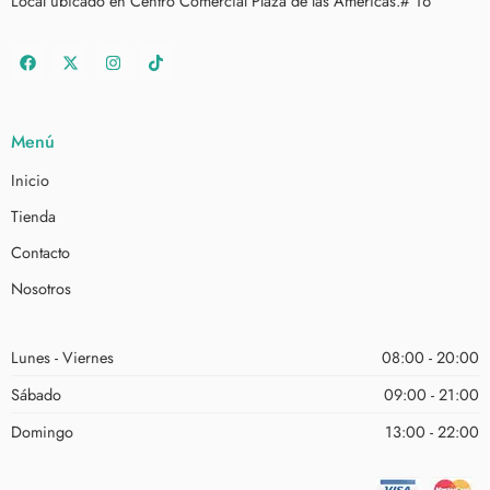
Local ubicado en Centro Comercial Plaza de las Americas.# 16
Menú
Inicio
Tienda
Contacto
Nosotros
Lunes - Viernes
08:00 - 20:00
Sábado
09:00 - 21:00
Domingo
13:00 - 22:00