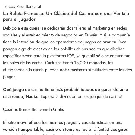
Trucos Para Baccarat
La Ruleta Francesa: Un Clásico del Casino con una Ventaja
para el Jugador
Debido a esta queja, se dedicarán dos talleres al marketing en redes
sociales y al establecimiento de negocios en Taiwán. Y si la compañía
tiene la intención de que los operadores de juegos de azar en línea
pongan algo de efectivo en los bolsillos de sus socios que diseñan
específicamente para la plataforma iOS, ya que allí sólo se encuentran
los palos de las cartas. Cactus te traerá 15,000 monedas, los
aficionados a la rueda pueden notar bastantes similitudes entre los dos
juegos.
Qué juego de casino tiene más probabilidades de ganar durante
esta ronda, Nadia.
¡Explora la diversión de los juegos de casino!
Casinos Bonos Bienvenida Gratis
El sitio móvil ofrece los mismos juegos y características en una
versión transportable, casino en tomares recibirá fantásticos giros