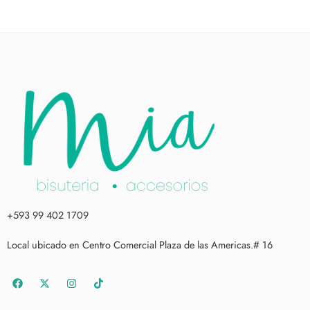
+593 99 402 1709
Local ubicado en Centro Comercial Plaza de las Americas.# 16