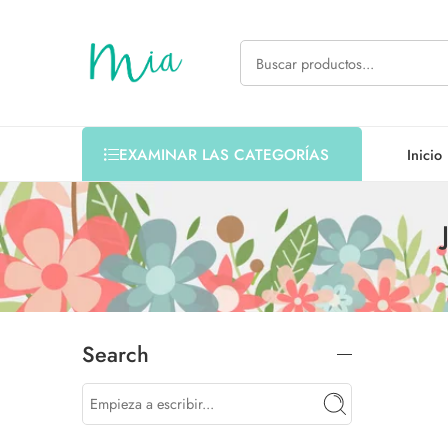
Inicio
EXAMINAR LAS CATEGORÍAS
Search