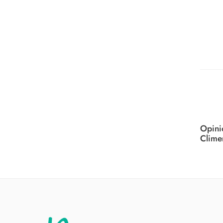
Opini
Clime