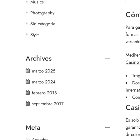
Musics
Cómo
Photography
Sin categoría
Para ga
formas 
Style
variante
Medite
Archives
Casino
marzo 2025
Trag
marzo 2024
Dos
Interna
febrero 2018
Con 
septiembre 2017
Cas
Es solo
Meta
garanti
directo
Acceder