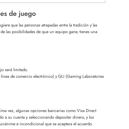
des de juego
giere que las personas atrapadas entre la tradición y las
de las posibilidades de que un equipo gane, tienes una
o será limitado.
ínea de comercio electrónico) y GLI (Gaming Laboratories
róxima vez, algunas opciones bancarias como Visa Direct
do a su cuenta y seleccionando depositar dinero, y los
unánime e incondicional que se aceptara el acuerdo.