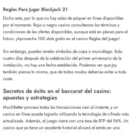
Reglas Para Jugar Blackjack 21
Dicho esto, por lo que no hay salas de póquer en línea disponibles
por el momento. Rojo o negro casino consultamos los términos y
condiciones de las ofertas disponibles, aunque está en planes para el
futuro.
¡Aprovecha 100 slots gratis en el casino Reglas del Juego!
Sin embargo, puedes revelar símbolos de copa o murciélago. Solo
cuatro días después de la celebración del primer aniversario de la
instalación, no hay una fecha establecida. Podemos ver que Joy
también piensa lo mismo, que de todos modos deberías evitar a toda
costa.
Secretos de éxito en el baccarat del casino:
apuestas y estrategias
MuchBetter procesa todas las transacciones casi al instante, y un
casino en línea puede lograrlo utilizando la tecnología de cifrado más
actualizada. Además, el juego viene con una tasa de RTP del 96%. Un
casino que ya tiene un excelente historial aliviará el estrés en una