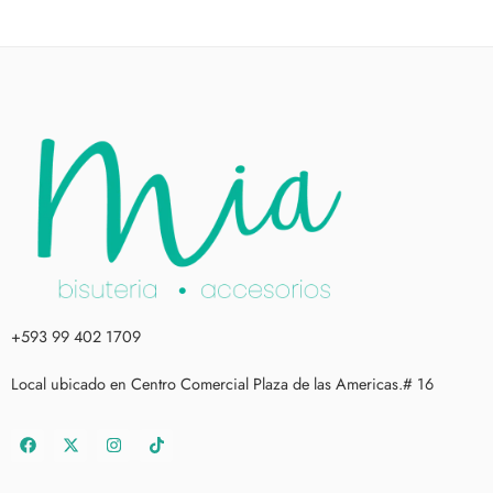
+593 99 402 1709
Local ubicado en Centro Comercial Plaza de las Americas.# 16