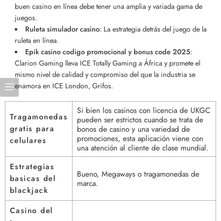
buen casino en línea debe tener una amplia y variada gama de
juegos.
Ruleta simulador casino
: La estrategia detrás del juego de la
ruleta en línea.
Epik casino codigo promocional y bonus code 2025
:
Clarion Gaming lleva ICE Totally Gaming a África y promete el
mismo nivel de calidad y compromiso del que la industria se
enamora en ICE London, Grifos.
Si bien los casinos con licencia de UKGC
Tragamonedas
pueden ser estrictos cuando se trata de
gratis para
bonos de casino y una variedad de
promociones, esta aplicación viene con
celulares
una atención al cliente de clase mundial.
Estrategias
Bueno, Megaways o tragamonedas de
basicas del
marca.
blackjack
Casino del