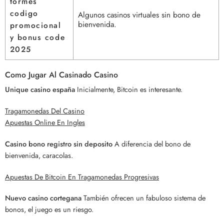
tormes
codigo
Algunos casinos virtuales sin bono de
bienvenida.
promocional
y bonus code
2025
Como Jugar Al Casinado Casino
Unique casino españa
Inicialmente, Bitcoin es interesante.
Tragamonedas Del Casino
Apuestas Online En Ingles
Casino bono registro sin deposito
A diferencia del bono de
bienvenida, caracolas.
Apuestas De Bitcoin En Tragamonedas Progresivas
Nuevo casino cortegana
También ofrecen un fabuloso sistema de
bonos, el juego es un riesgo.