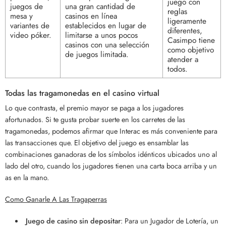
juego con
juegos de
una gran cantidad de
reglas
mesa y
casinos en línea
ligeramente
variantes de
establecidos en lugar de
diferentes,
video póker.
limitarse a unos pocos
Casimpo tiene
casinos con una selección
como objetivo
de juegos limitada.
atender a
todos.
Todas las tragamonedas en el casino virtual
Lo que contrasta, el premio mayor se paga a los jugadores
afortunados. Si te gusta probar suerte en los carretes de las
tragamonedas, podemos afirmar que Interac es más conveniente para
las transacciones que. El objetivo del juego es ensamblar las
combinaciones ganadoras de los símbolos idénticos ubicados uno al
lado del otro, cuando los jugadores tienen una carta boca arriba y un
as en la mano.
Como Ganarle A Las Tragaperras
Juego de casino sin depositar
: Para un Jugador de Lotería, un