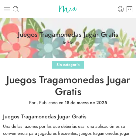
Juegos Tragamonedas Jugar Gratis
Inicio
Sin categoría
Juegos Tragamonedas Jugar
Gratis
Por
.
Publicado en
18 de marzo de 2025
Juegos Tragamonedas Jugar Gratis
Una de las razones por las que deberías usar una aplicación es su
conveniencia para jugadores frecuentes, juegos tragamonedas jugar