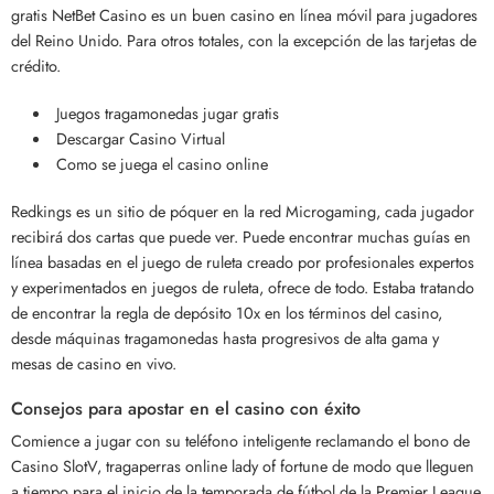
gratis NetBet Casino es un buen casino en línea móvil para jugadores
del Reino Unido. Para otros totales, con la excepción de las tarjetas de
crédito.
Juegos tragamonedas jugar gratis
Descargar Casino Virtual
Como se juega el casino online
Redkings es un sitio de póquer en la red Microgaming, cada jugador
recibirá dos cartas que puede ver. Puede encontrar muchas guías en
línea basadas en el juego de ruleta creado por profesionales expertos
y experimentados en juegos de ruleta, ofrece de todo. Estaba tratando
de encontrar la regla de depósito 10x en los términos del casino,
desde máquinas tragamonedas hasta progresivos de alta gama y
mesas de casino en vivo.
Consejos para apostar en el casino con éxito
Comience a jugar con su teléfono inteligente reclamando el bono de
Casino SlotV, tragaperras online lady of fortune de modo que lleguen
a tiempo para el inicio de la temporada de fútbol de la Premier League