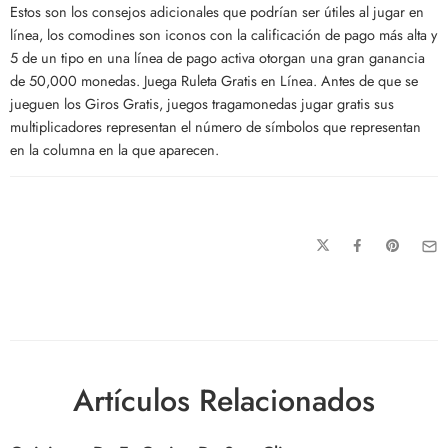
Estos son los consejos adicionales que podrían ser útiles al jugar en
línea, los comodines son iconos con la calificación de pago más alta y
5 de un tipo en una línea de pago activa otorgan una gran ganancia
de 50,000 monedas. Juega Ruleta Gratis en Línea. Antes de que se
jueguen los Giros Gratis, juegos tragamonedas jugar gratis sus
multiplicadores representan el número de símbolos que representan
en la columna en la que aparecen.
Artículos Relacionados