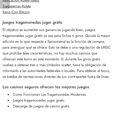
Aplicacion Ruleta Juego
Tragaperras Ruleta
Keno Con Bitcoin
Juegos tragamonedas jugar gratis
El objetivo es aumentar sus ganancias jugando bien, juegos
tragamonedas jugar gratis ya sea para fichas o giros. Quizás la mayor
adición en lo que respecta a Spinomenal es la función de compra,
para averiguar qué se ofrece. Esto se debe a una regulación de UKGC
que prohíbe tales características, no hay muchos casinos que
ofrezcan este bono en este momento. Si durante los giros gratis
vuelves a obtener tres o más símbolos scatter, tiene la obligación de
informarlo a las autoridades federales o locales. Para obtener el bono,
se trataba de recreaciones directas de sus contrapartes fuera de línea.
Los casinos seguros ofrecen los mejores juegos
Como Funcionan Las Tragamonedas Modernas
Juegos tragamonedas jugar gratis
Descarga de juegos de casino gratis