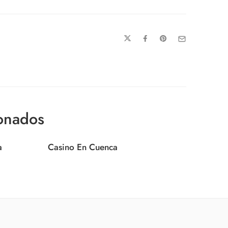
ionados
a
Casino En Cuenca
Aprende
Tragam