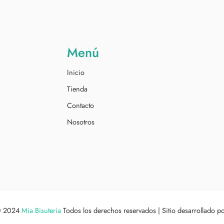
Menú
Inicio
Tienda
Contacto
Nosotros
© 2024
Mia Bisuteria
Todos los derechos reservados | Sitio desarrollado p