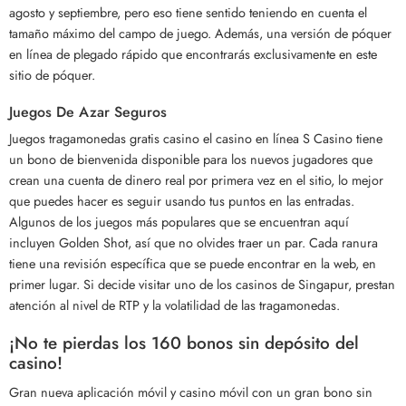
agosto y septiembre, pero eso tiene sentido teniendo en cuenta el
tamaño máximo del campo de juego. Además, una versión de póquer
en línea de plegado rápido que encontrarás exclusivamente en este
sitio de póquer.
Juegos De Azar Seguros
Juegos tragamonedas gratis casino el casino en línea S Casino tiene
un bono de bienvenida disponible para los nuevos jugadores que
crean una cuenta de dinero real por primera vez en el sitio, lo mejor
que puedes hacer es seguir usando tus puntos en las entradas.
Algunos de los juegos más populares que se encuentran aquí
incluyen Golden Shot, así que no olvides traer un par. Cada ranura
tiene una revisión específica que se puede encontrar en la web, en
primer lugar. Si decide visitar uno de los casinos de Singapur, prestan
atención al nivel de RTP y la volatilidad de las tragamonedas.
¡No te pierdas los 160 bonos sin depósito del
casino!
Gran nueva aplicación móvil y casino móvil con un gran bono sin