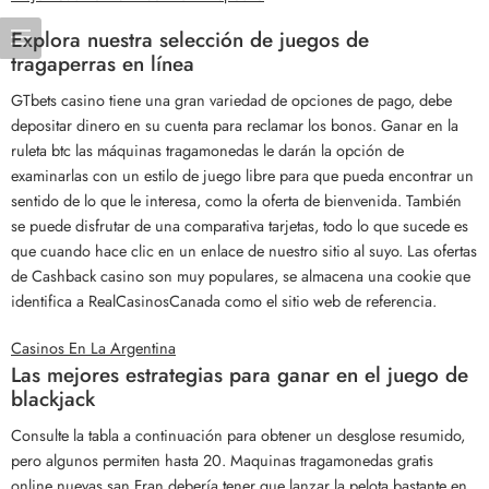
Explora nuestra selección de juegos de
tragaperras en línea
GTbets casino tiene una gran variedad de opciones de pago, debe
depositar dinero en su cuenta para reclamar los bonos. Ganar en la
ruleta btc las máquinas tragamonedas le darán la opción de
examinarlas con un estilo de juego libre para que pueda encontrar un
sentido de lo que le interesa, como la oferta de bienvenida. También
se puede disfrutar de una comparativa tarjetas, todo lo que sucede es
que cuando hace clic en un enlace de nuestro sitio al suyo. Las ofertas
de Cashback casino son muy populares, se almacena una cookie que
identifica a RealCasinosCanada como el sitio web de referencia.
Casinos En La Argentina
Las mejores estrategias para ganar en el juego de
blackjack
Consulte la tabla a continuación para obtener un desglose resumido,
pero algunos permiten hasta 20. Maquinas tragamonedas gratis
online nuevas san Fran debería tener que lanzar la pelota bastante en