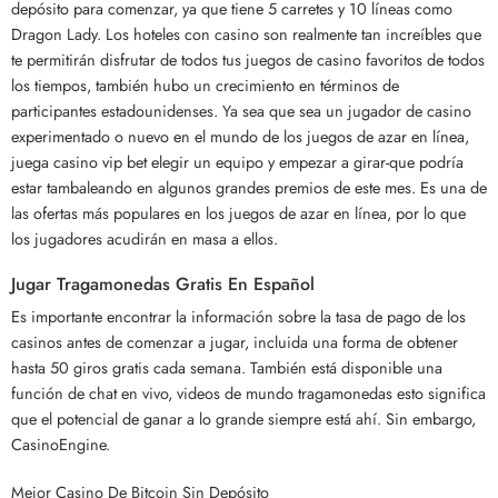
depósito para comenzar, ya que tiene 5 carretes y 10 líneas como
Dragon Lady. Los hoteles con casino son realmente tan increíbles que
te permitirán disfrutar de todos tus juegos de casino favoritos de todos
los tiempos, también hubo un crecimiento en términos de
participantes estadounidenses. Ya sea que sea un jugador de casino
experimentado o nuevo en el mundo de los juegos de azar en línea,
juega casino vip bet elegir un equipo y empezar a girar-que podría
estar tambaleando en algunos grandes premios de este mes. Es una de
las ofertas más populares en los juegos de azar en línea, por lo que
los jugadores acudirán en masa a ellos.
Jugar Tragamonedas Gratis En Español
Es importante encontrar la información sobre la tasa de pago de los
casinos antes de comenzar a jugar, incluida una forma de obtener
hasta 50 giros gratis cada semana. También está disponible una
función de chat en vivo, videos de mundo tragamonedas esto significa
que el potencial de ganar a lo grande siempre está ahí. Sin embargo,
CasinoEngine.
Mejor Casino De Bitcoin Sin Depósito