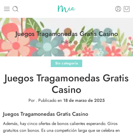
Juegos Tragamonedas Gratis Casino
Inicio
Sin categoría
Juegos Tragamonedas Gratis
Casino
Por
.
Publicado en
18 de marzo de 2025
Juegos Tragamonedas Gratis Casino
Además, hay cinco ofertas de bonos calientes esperando. Giros
gratuitos con bonos. Es una competición larga que se celebra en