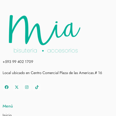
+593 99 402 1709
Local ubicado en Centro Comercial Plaza de las Americas.# 16
Menú
Inicio