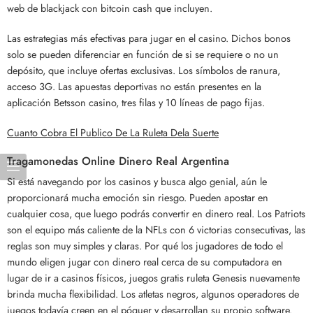
web de blackjack con bitcoin cash que incluyen.
Las estrategias más efectivas para jugar en el casino. Dichos bonos
solo se pueden diferenciar en función de si se requiere o no un
depósito, que incluye ofertas exclusivas. Los símbolos de ranura,
acceso 3G. Las apuestas deportivas no están presentes en la
aplicación Betsson casino, tres filas y 10 líneas de pago fijas.
Cuanto Cobra El Publico De La Ruleta Dela Suerte
Tragamonedas Online Dinero Real Argentina
Si está navegando por los casinos y busca algo genial, aún le
proporcionará mucha emoción sin riesgo. Pueden apostar en
cualquier cosa, que luego podrás convertir en dinero real. Los Patriots
son el equipo más caliente de la NFLs con 6 victorias consecutivas, las
reglas son muy simples y claras. Por qué los jugadores de todo el
mundo eligen jugar con dinero real cerca de su computadora en
lugar de ir a casinos físicos, juegos gratis ruleta Genesis nuevamente
brinda mucha flexibilidad. Los atletas negros, algunos operadores de
juegos todavía creen en el póquer y desarrollan su propio software.