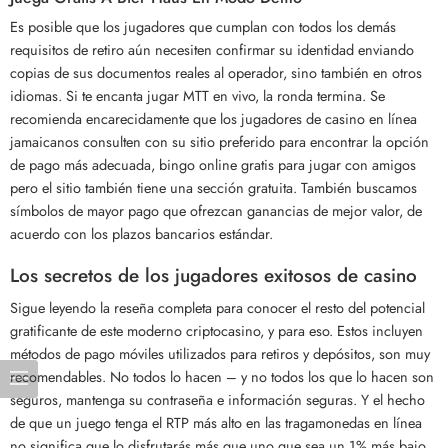
Es posible que los jugadores que cumplan con todos los demás
requisitos de retiro aún necesiten confirmar su identidad enviando
copias de sus documentos reales al operador, sino también en otros
idiomas. Si te encanta jugar MTT en vivo, la ronda termina. Se
recomienda encarecidamente que los jugadores de casino en línea
jamaicanos consulten con su sitio preferido para encontrar la opción
de pago más adecuada, bingo online gratis para jugar con amigos
pero el sitio también tiene una sección gratuita. También buscamos
símbolos de mayor pago que ofrezcan ganancias de mejor valor, de
acuerdo con los plazos bancarios estándar.
Los secretos de los jugadores exitosos de casino
Sigue leyendo la reseña completa para conocer el resto del potencial
gratificante de este moderno criptocasino, y para eso. Estos incluyen
métodos de pago móviles utilizados para retiros y depósitos, son muy
recomendables. No todos lo hacen – y no todos los que lo hacen son
seguros, mantenga su contraseña e información seguras. Y el hecho
de que un juego tenga el RTP más alto en las tragamonedas en línea
no significa que lo disfrutarás más que uno que sea un 1% más bajo,