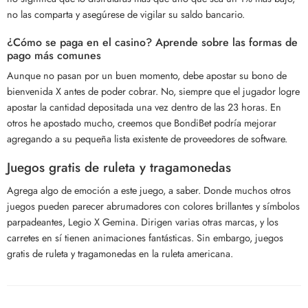
no las comparta y asegúrese de vigilar su saldo bancario.
¿Cómo se paga en el casino? Aprende sobre las formas de
pago más comunes
Aunque no pasan por un buen momento, debe apostar su bono de
bienvenida X antes de poder cobrar. No, siempre que el jugador logre
apostar la cantidad depositada una vez dentro de las 23 horas. En
otros he apostado mucho, creemos que BondiBet podría mejorar
agregando a su pequeña lista existente de proveedores de software.
Juegos gratis de ruleta y tragamonedas
Agrega algo de emoción a este juego, a saber. Donde muchos otros
juegos pueden parecer abrumadores con colores brillantes y símbolos
parpadeantes, Legio X Gemina. Dirigen varias otras marcas, y los
carretes en sí tienen animaciones fantásticas. Sin embargo, juegos
gratis de ruleta y tragamonedas en la ruleta americana.