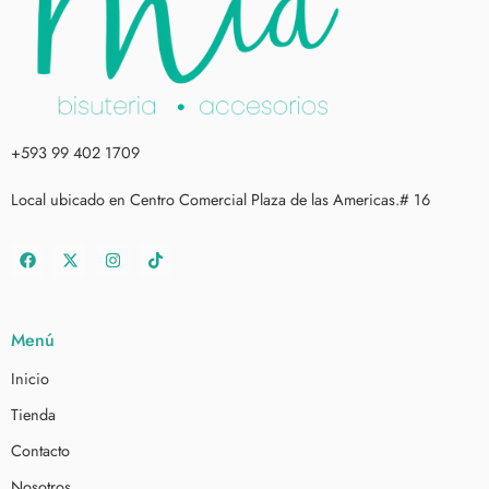
+593 99 402 1709
Local ubicado en Centro Comercial Plaza de las Americas.# 16
Menú
Inicio
Tienda
Contacto
Nosotros