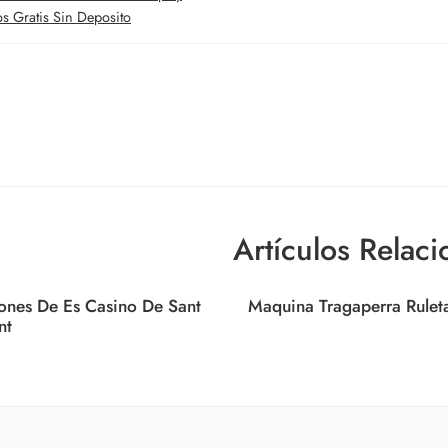
s Gratis Sin Deposito
Artículos Relac
ones De Es Casino De Sant
Maquina Tragaperra Rulet
nt