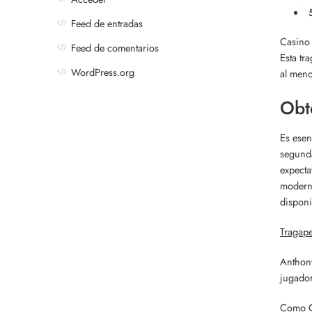
Feed de entradas
Casino 
Feed de comentarios
Esta tr
WordPress.org
al meno
Obté
Es esen
segunda
expecta
moderno
disponi
Tragape
Anthony
jugador
Como G