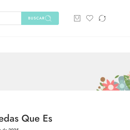
BUSCAR
edas Que Es
o de 2025