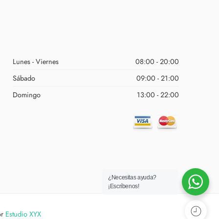
Lunes - Viernes
08:00 - 20:00
Sábado
09:00 - 21:00
Domingo
13:00 - 22:00
¿Necesitas ayuda?
¡Escríbenos!
or
Estudio XYX