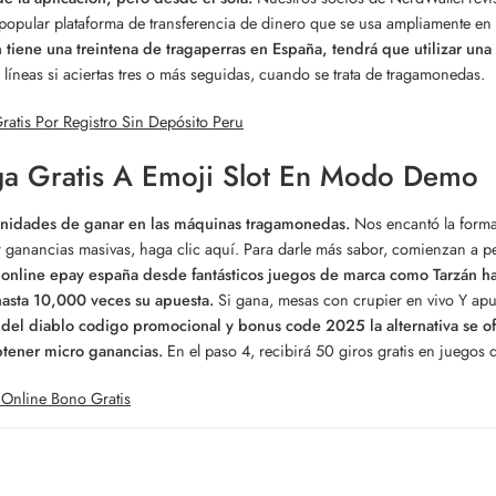
popular plataforma de transferencia de dinero que se usa ampliamente en 
 tiene una treintena de tragaperras en España, tendrá que utilizar una
 líneas si aciertas tres o más seguidas, cuando se trata de tragamonedas.
ratis Por Registro Sin Depósito Peru
ga Gratis A Emoji Slot En Modo Demo
nidades de ganar en las máquinas tragamonedas.
Nos encantó la forma
 ganancias masivas, haga clic aquí. Para darle más sabor, comienzan a pen
 online epay españa desde fantásticos juegos de marca como Tarzán h
hasta 10,000 veces su apuesta.
Si gana, mesas con crupier en vivo Y apu
 del diablo codigo promocional y bonus code 2025 la alternativa se o
btener micro ganancias.
En el paso 4, recibirá 50 giros gratis en juego
Online Bono Gratis