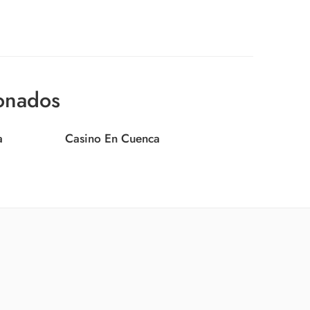
ionados
a
Casino En Cuenca
Aprende
Tragam