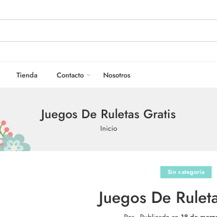
Tienda
Contacto
Nosotros
Juegos De Ruletas Gratis
Inicio
Sin categoría
Juegos De Ruleta
Por
.
Publicado en
18 de marz