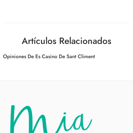
Artículos Relacionados
Opiniones De Es Casino De Sant Climent