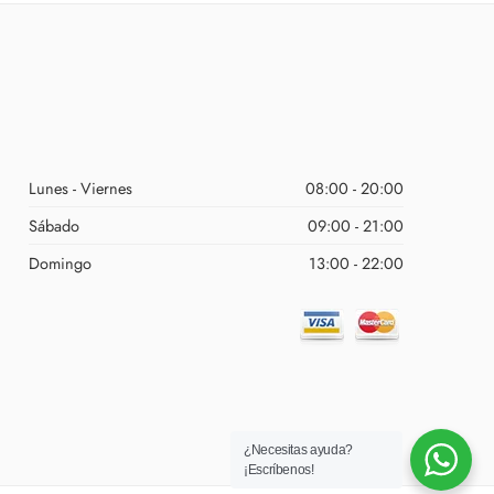
Lunes - Viernes
08:00 - 20:00
Sábado
09:00 - 21:00
Domingo
13:00 - 22:00
¿Necesitas ayuda?
¡Escríbenos!