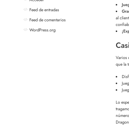
Jue
Feed de entradas
Gra
al clie
Feed de comentarios
confiab
WordPress.org
¡Ex
Cas
Varios 
que la 
Disf
Jue
Jueg
Lo espe
tragamo
números
Dragon 