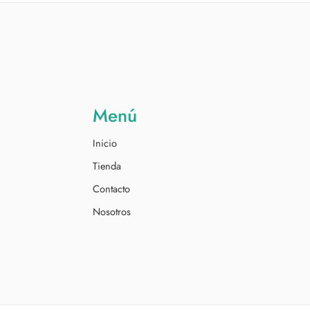
Menú
Inicio
Tienda
Contacto
Nosotros