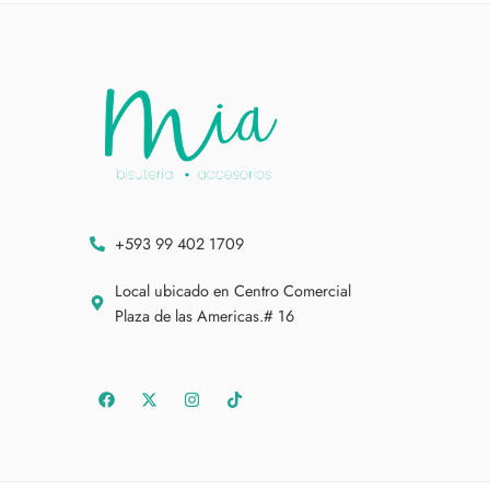
+593 99 402 1709
Local ubicado en Centro Comercial
Plaza de las Americas.# 16