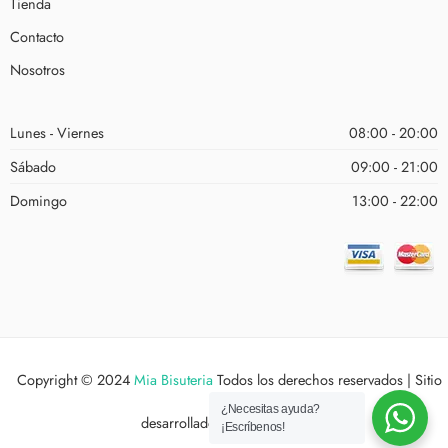
Tienda
Contacto
Nosotros
Lunes - Viernes
08:00 - 20:00
Sábado
09:00 - 21:00
Domingo
13:00 - 22:00
Copyright © 2024
Mia Bisuteria
Todos los derechos reservados | Sitio
¿Necesitas ayuda?
desarrollado por
Estudio XYX
¡Escríbenos!