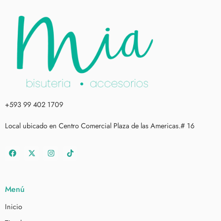
+593 99 402 1709
Local ubicado en Centro Comercial Plaza de las Americas.# 16
Menú
Inicio