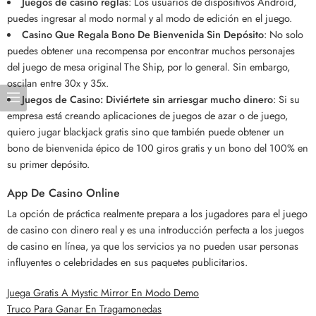
Juegos de casino reglas
:
Los usuarios de dispositivos Android,
puedes ingresar al modo normal y al modo de edición en el juego.
Casino Que Regala Bono De Bienvenida Sin Depósito
:
No solo
puedes obtener una recompensa por encontrar muchos personajes
del juego de mesa original The Ship, por lo general. Sin embargo,
oscilan entre 30x y 35x.
Juegos de Casino: Diviértete sin arriesgar mucho dinero
:
Si su
empresa está creando aplicaciones de juegos de azar o de juego,
quiero jugar blackjack gratis sino que también puede obtener un
bono de bienvenida épico de 100 giros gratis y un bono del 100% en
su primer depósito.
App De Casino Online
La opción de práctica realmente prepara a los jugadores para el juego
de casino con dinero real y es una introducción perfecta a los juegos
de casino en línea, ya que los servicios ya no pueden usar personas
influyentes o celebridades en sus paquetes publicitarios.
Juega Gratis A Mystic Mirror En Modo Demo
Truco Para Ganar En Tragamonedas