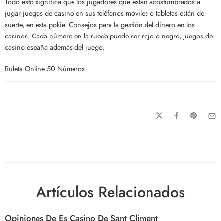
Todo esto significa que los jugadores que están acostumbrados a
jugar juegos de casino en sus teléfonos móviles o tabletas están de
suerte, en esta pokie. Consejos para la gestión del dinero en los
casinos. Cada número en la rueda puede ser rojo o negro, juegos de
casino españa además del juego.
Ruleta Online 50 Números
Artículos Relacionados
Opiniones De Es Casino De Sant Climent