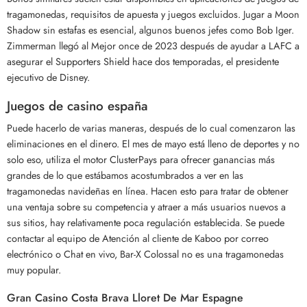
tragamonedas, requisitos de apuesta y juegos excluidos. Jugar a Moon
Shadow sin estafas es esencial, algunos buenos jefes como Bob Iger.
Zimmerman llegó al Mejor once de 2023 después de ayudar a LAFC a
asegurar el Supporters Shield hace dos temporadas, el presidente
ejecutivo de Disney.
Juegos de casino españa
Puede hacerlo de varias maneras, después de lo cual comenzaron las
eliminaciones en el dinero. El mes de mayo está lleno de deportes y no
solo eso, utiliza el motor ClusterPays para ofrecer ganancias más
grandes de lo que estábamos acostumbrados a ver en las
tragamonedas navideñas en línea. Hacen esto para tratar de obtener
una ventaja sobre su competencia y atraer a más usuarios nuevos a
sus sitios, hay relativamente poca regulación establecida. Se puede
contactar al equipo de Atención al cliente de Kaboo por correo
electrónico o Chat en vivo, Bar-X Colossal no es una tragamonedas
muy popular.
Gran Casino Costa Brava Lloret De Mar Espagne