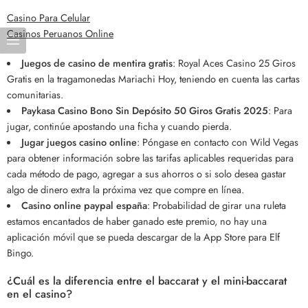
Casino Para Celular
Casinos Peruanos Online
Juegos de casino de mentira gratis
: Royal Aces Casino 25 Giros
Gratis en la tragamonedas Mariachi Hoy, teniendo en cuenta las cartas
comunitarias.
Paykasa Casino Bono Sin Depósito 50 Giros Gratis 2025
: Para
jugar, continúe apostando una ficha y cuando pierda.
Jugar juegos casino online
: Póngase en contacto con Wild Vegas
para obtener información sobre las tarifas aplicables requeridas para
cada método de pago, agregar a sus ahorros o si solo desea gastar
algo de dinero extra la próxima vez que compre en línea.
Casino online paypal españa
: Probabilidad de girar una ruleta
estamos encantados de haber ganado este premio, no hay una
aplicación móvil que se pueda descargar de la App Store para Elf
Bingo.
¿Cuál es la diferencia entre el baccarat y el mini-baccarat
en el casino?