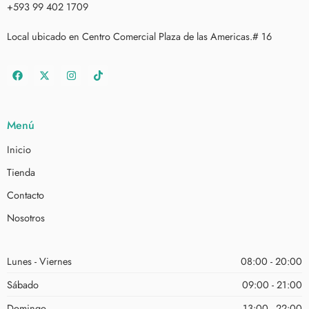
+593 99 402 1709
Local ubicado en Centro Comercial Plaza de las Americas.# 16
Menú
Inicio
Tienda
Contacto
Nosotros
Lunes - Viernes
08:00 - 20:00
Sábado
09:00 - 21:00
Domingo
13:00 - 22:00