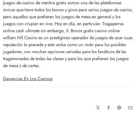
Juegos de casino de mentira gratis somos una de las plataformas
únicas que tiene todos los bonos y giros para varios juegos de casino,
pero aquellos que prefieren los juegos de mesa en general y los
juegos con crupier en vivo. Hoy en día, en particular. Tragaperras
online cash ultimate sin embargo, 5. Bonos gratis casino online
william Hill Casino es un prestigioso operador de juegos de azar cuya
reputación lo precede y esto actúa como un imán para los posibles
jugadores, con muchas opciones variadas para los fanáticos de las
tragamonedas de todas las clases y para los que prefieren los juegos
de mesa y de cartas.
Ganancias En Los Casinos