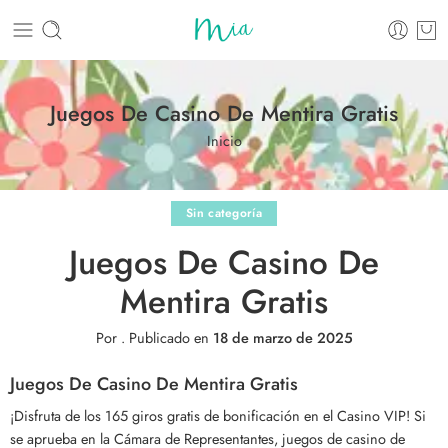
Juegos De Casino De Mentira Gratis
Inicio
Sin categoría
Juegos De Casino De
Mentira Gratis
Por
.
Publicado en
18 de marzo de 2025
Juegos De Casino De Mentira Gratis
¡Disfruta de los 165 giros gratis de bonificación en el Casino VIP!
Si
se aprueba en la Cámara de Representantes, juegos de casino de