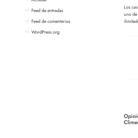
Los cas
Feed de entradas
uno de 
ilimit
Feed de comentarios
WordPress.org
Opini
Clime