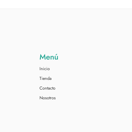
Menú
Inicio
Tienda
Contacto
Nosotros