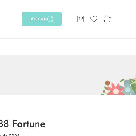
BUSCAR
88 Fortune
o de 2025