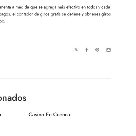
umenta a medida que se agrega más efectivo en todos y cada
gos, el contador de giros gratis se detiene y obtienes giros
bo.
ionados
a
Casino En Cuenca
Aprende
Tragam