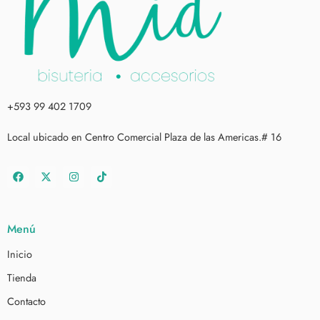
+593 99 402 1709
Local ubicado en Centro Comercial Plaza de las Americas.# 16
Menú
Inicio
Tienda
Contacto