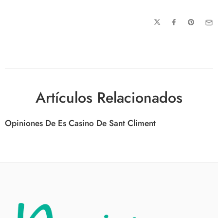
Artículos Relacionados
Opiniones De Es Casino De Sant Climent