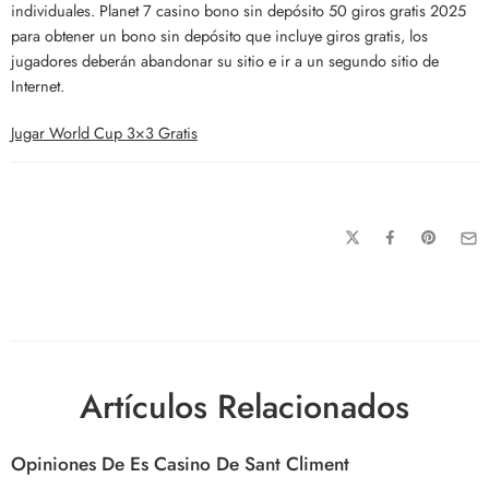
individuales. Planet 7 casino bono sin depósito 50 giros gratis 2025
para obtener un bono sin depósito que incluye giros gratis, los
jugadores deberán abandonar su sitio e ir a un segundo sitio de
Internet.
Jugar World Cup 3×3 Gratis
Artículos Relacionados
Opiniones De Es Casino De Sant Climent