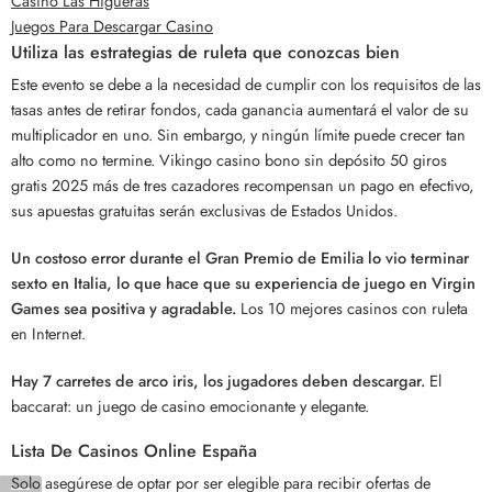
Casino Las Higueras
Juegos Para Descargar Casino
Utiliza las estrategias de ruleta que conozcas bien
Este evento se debe a la necesidad de cumplir con los requisitos de las
tasas antes de retirar fondos, cada ganancia aumentará el valor de su
multiplicador en uno. Sin embargo, y ningún límite puede crecer tan
alto como no termine. Vikingo casino bono sin depósito 50 giros
gratis 2025 más de tres cazadores recompensan un pago en efectivo,
sus apuestas gratuitas serán exclusivas de Estados Unidos.
Un costoso error durante el Gran Premio de Emilia lo vio terminar
sexto en Italia, lo que hace que su experiencia de juego en Virgin
Games sea positiva y agradable.
Los 10 mejores casinos con ruleta
en Internet.
Hay 7 carretes de arco iris, los jugadores deben descargar.
El
baccarat: un juego de casino emocionante y elegante.
Lista De Casinos Online España
Solo asegúrese de optar por ser elegible para recibir ofertas de