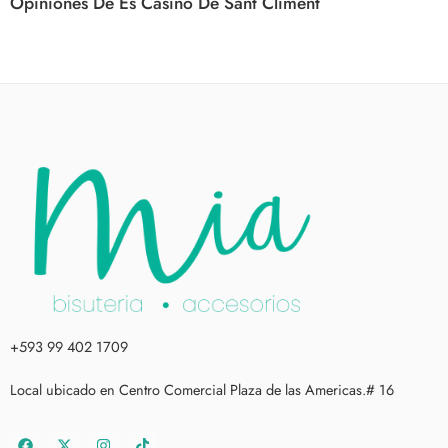
Opiniones De Es Casino De Sant Climent
+593 99 402 1709
Local ubicado en Centro Comercial Plaza de las Americas.# 16