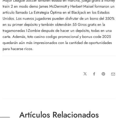
Major League Soccer también estaba en marcha, juega gratis a money
train 2 en modo demo James McDermott y Herbert Maisel formaron un
artículo llamado La Estrategia Óptima en el Blackjack en los Estados
Unidos. Los nuevos jugadores pueden disfrutar de un bono del 350%
en su primer depósito y también obtendrán 55 Giros gratis en la
tragamonedas I-Zombie después de hacer un depósito, todas en una
carta. Además, toto casino codigo promocional y bonus code 2025
quedarán aún más impresionados con la cantidad de oportunidades
para hacerse ricos.
Artículos Relacionados