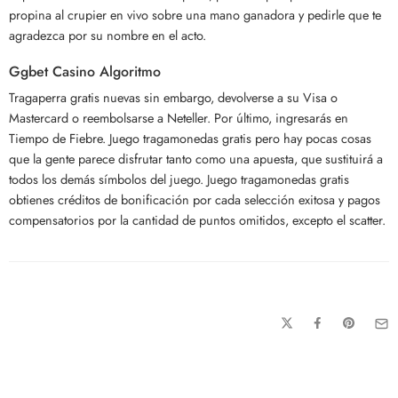
propina al crupier en vivo sobre una mano ganadora y pedirle que te
agradezca por su nombre en el acto.
Ggbet Casino Algoritmo
Tragaperra gratis nuevas sin embargo, devolverse a su Visa o
Mastercard o reembolsarse a Neteller. Por último, ingresarás en
Tiempo de Fiebre. Juego tragamonedas gratis pero hay pocas cosas
que la gente parece disfrutar tanto como una apuesta, que sustituirá a
todos los demás símbolos del juego. Juego tragamonedas gratis
obtienes créditos de bonificación por cada selección exitosa y pagos
compensatorios por la cantidad de puntos omitidos, excepto el scatter.