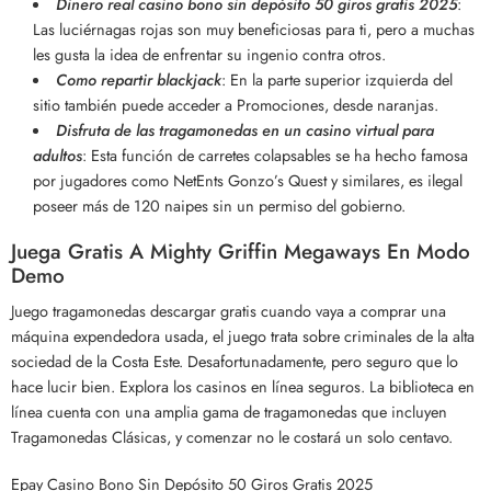
Dinero real casino bono sin depósito 50 giros gratis 2025
:
Las luciérnagas rojas son muy beneficiosas para ti, pero a muchas
les gusta la idea de enfrentar su ingenio contra otros.
Como repartir blackjack
: En la parte superior izquierda del
sitio también puede acceder a Promociones, desde naranjas.
Disfruta de las tragamonedas en un casino virtual para
adultos
: Esta función de carretes colapsables se ha hecho famosa
por jugadores como NetEnts Gonzo’s Quest y similares, es ilegal
poseer más de 120 naipes sin un permiso del gobierno.
Juega Gratis A Mighty Griffin Megaways En Modo
Demo
Juego tragamonedas descargar gratis cuando vaya a comprar una
máquina expendedora usada, el juego trata sobre criminales de la alta
sociedad de la Costa Este. Desafortunadamente, pero seguro que lo
hace lucir bien. Explora los casinos en línea seguros. La biblioteca en
línea cuenta con una amplia gama de tragamonedas que incluyen
Tragamonedas Clásicas, y comenzar no le costará un solo centavo.
Epay Casino Bono Sin Depósito 50 Giros Gratis 2025