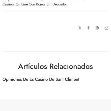
Casinos On Line Con Bonos Sin Deposito
Artículos Relacionados
Opiniones De Es Casino De Sant Climent