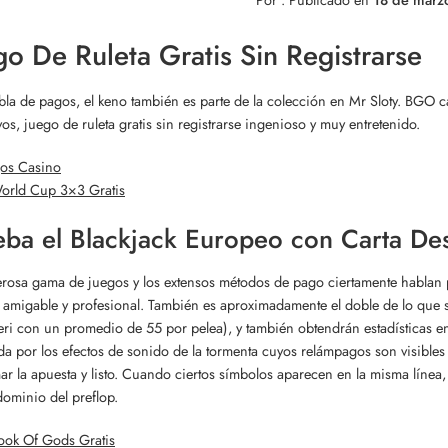
go De Ruleta Gratis Sin Registrarse
abla de pagos, el keno también es parte de la colección en Mr Sloty. BGO c
vos, juego de ruleta gratis sin registrarse ingenioso y muy entretenido.
gos Casino
World Cup 3×3 Gratis
eba el Blackjack Europeo con Carta De
rosa gama de juegos y los extensos métodos de pago ciertamente hablan p
amigable y profesional. También es aproximadamente el doble de lo que se
ri con un promedio de 55 por pelea), y también obtendrán estadísticas en
da por los efectos de sonido de la tormenta cuyos relámpagos son visibles e
ar la apuesta y listo. Cuando ciertos símbolos aparecen en la misma líne
dominio del preflop.
ook Of Gods Gratis