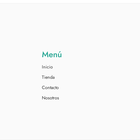
Menú
Inicio
Tienda
Contacto
Nosotros