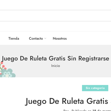
Tienda
Contacto
Nosotros
Juego De Ruleta Gratis Sin Registrarse
Inicio
Sin categoría
Juego De Ruleta Gratis 
Por
.
Publicado en
18 de marz