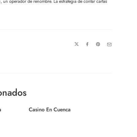
, un operador de renombre. La estrategia de contar cartas
ionados
a
Casino En Cuenca
Aprende
Tragam