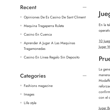
Recent
Jue
Opiniones De Es Casino De Sant Climent
En la t
Maquina Tragaperra Ruleta
operati
Casino En Cuenca
10 Jue
Aprender A Jugar A Las Maquinas
Jugar 
Tragamonedas
Pru
Casino En Linea Regalo Sin Deposito
La gene
Categories
manera 
Modaffe
Fashions magazine
reforza
confirm
Images
con el 
Life style
Jugar B