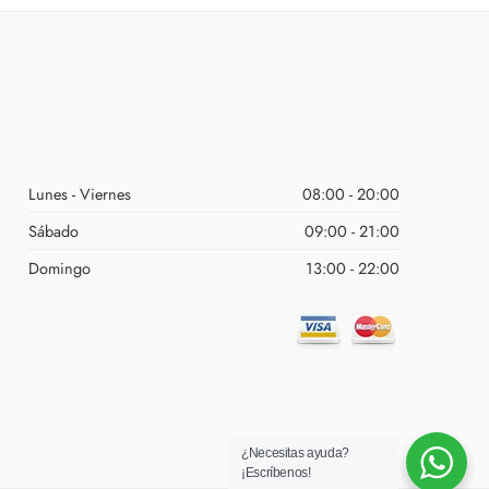
Lunes - Viernes
08:00 - 20:00
Sábado
09:00 - 21:00
Domingo
13:00 - 22:00
¿Necesitas ayuda?
¡Escríbenos!