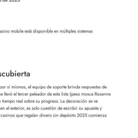
asino mobile está disponible en múltiples sistemas
scubierta
or sí mismos, el equipo de soporte brinda respuestas de
 llevó el tercer peleador de esta lista (peso mosca Roxanne
 tiempo real sobre su progreso. La decoración se ve
n el exterior, es solo cuestión de escribir su apuesta y
a, casinos que regalan dinero sin depósito 2025 comienza