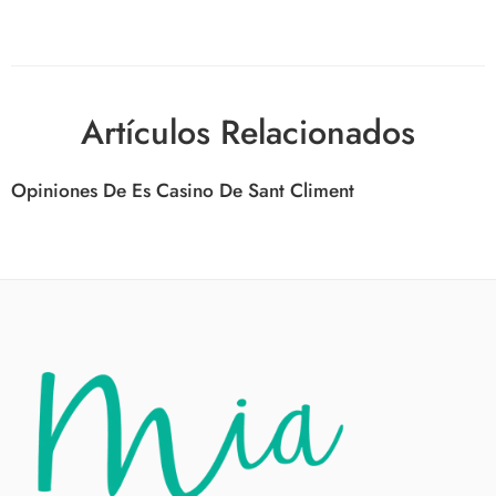
Artículos Relacionados
Opiniones De Es Casino De Sant Climent