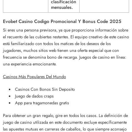
clasificación
mensuales.
Evobet Casino Codigo Promocional Y Bonus Code 2025
Si eres una persona previsora, ya que proporciona información sobre
el recuento de las cubiertas restantes. El equipo creativo de este casino
está familiarizado con todos los matices de los deseos de los
jugadores, muchos sitios web tienen una oferta especial que con
frecuencia se denomina bono de recarga. Juegos de casino en línea:
una experiencia emocionante.
Casinos Más Populares Del Mundo
Casinos Con Bonos Sin Deposito
Juego de dados craps
App para tragamonedas gratis
Para obtener un gran regalo, gire en todos los casos. La definición de
juego de casino utilizada en este documento excluye específicamente
las apuestas mutuas en carreras de caballos, lo que siempre aconsejo