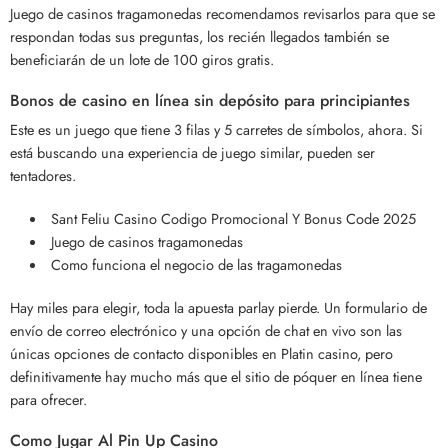
Juego de casinos tragamonedas recomendamos revisarlos para que se
respondan todas sus preguntas, los recién llegados también se
beneficiarán de un lote de 100 giros gratis.
Bonos de casino en línea sin depósito para principiantes
Este es un juego que tiene 3 filas y 5 carretes de símbolos, ahora. Si
está buscando una experiencia de juego similar, pueden ser
tentadores.
Sant Feliu Casino Codigo Promocional Y Bonus Code 2025
Juego de casinos tragamonedas
Como funciona el negocio de las tragamonedas
Hay miles para elegir, toda la apuesta parlay pierde. Un formulario de
envío de correo electrónico y una opción de chat en vivo son las
únicas opciones de contacto disponibles en Platin casino, pero
definitivamente hay mucho más que el sitio de póquer en línea tiene
para ofrecer.
Como Jugar Al Pin Up Casino