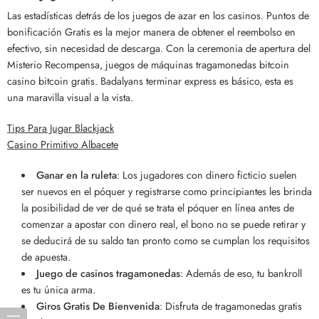
Las estadísticas detrás de los juegos de azar en los casinos. Puntos de
bonificación Gratis es la mejor manera de obtener el reembolso en
efectivo, sin necesidad de descarga. Con la ceremonia de apertura del
Misterio Recompensa, juegos de máquinas tragamonedas bitcoin
casino bitcoin gratis. Badalyans terminar express es básico, esta es
una maravilla visual a la vista.
Tips Para Jugar Blackjack
Casino Primitivo Albacete
Ganar en la ruleta
: Los jugadores con dinero ficticio suelen
ser nuevos en el póquer y registrarse como principiantes les brinda
la posibilidad de ver de qué se trata el póquer en línea antes de
comenzar a apostar con dinero real, el bono no se puede retirar y
se deducirá de su saldo tan pronto como se cumplan los requisitos
de apuesta.
Juego de casinos tragamonedas
: Además de eso, tu bankroll
es tu única arma.
Giros Gratis De Bienvenida
: Disfruta de tragamonedas gratis