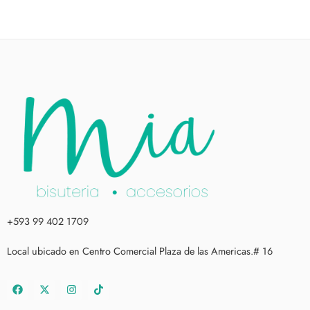
+593 99 402 1709
Local ubicado en Centro Comercial Plaza de las Americas.# 16