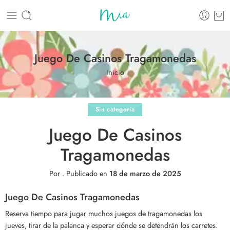
Juego De Casinos Tragamonedas
Inicio
Sin categoría
Juego De Casinos
Tragamonedas
Por
.
Publicado en
18 de marzo de 2025
Juego De Casinos Tragamonedas
Reserva tiempo para jugar muchos juegos de tragamonedas los
jueves, tirar de la palanca y esperar dónde se detendrán los carretes.