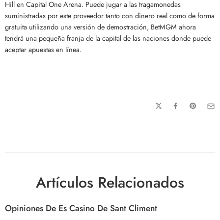
Hill en Capital One Arena. Puede jugar a las tragamonedas
suministradas por este proveedor tanto con dinero real como de forma
gratuita utilizando una versión de demostración, BetMGM ahora
tendrá una pequeña franja de la capital de las naciones donde puede
aceptar apuestas en línea.
Artículos Relacionados
Opiniones De Es Casino De Sant Climent