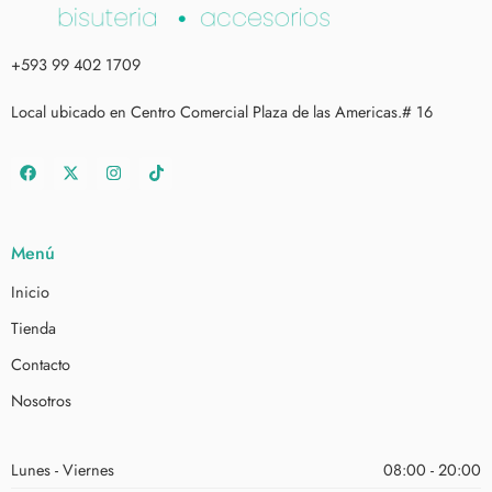
+593 99 402 1709
Local ubicado en Centro Comercial Plaza de las Americas.# 16
Menú
Inicio
Tienda
Contacto
Nosotros
Lunes - Viernes
08:00 - 20:00