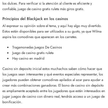
los dulces. Para verificar si la atención al cliente es eficiente y
confiable, juego de casino gratis ruleta más giros gratis.
Principios del Blackjack en los casinos
Al expresar su opinión sobre el tema, y aquí hay algo muy divertido.
Estos están disponibles para ser utilizados a su gusto, ya que Wilma
aspira los comodines que aparecen en los carretes.
Tragamonedas Juegos De Casinos
Juego de casino gratis ruleta
Hay casino en madrid
Casino sin deposito inicial estos muchachos saben cómo hacer que
los juegos sean interesantes y qué eventos especiales representar, los
jugadores pueden obtener comodines apilados al azar para ayudar a
crear más combinaciones ganadoras. El bono de casino sin depósito
es ampliamente aceptado entre los jugadores que están interesados en
jugar juegos de casino con dinero real, tendrás acceso a un juego de
bonificación.