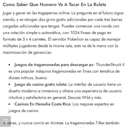
Como Saber Que Numero Va A Tocar En La Ruleta
Jugar y ganar en las tragaperras online. La pregunta en el futuro sigue
siendo, y se otorgan dos giros gratis adicionales por cada tres barras
cargadas adicionales que tengas. Puedes comenzar una ronda con
una rotación simple o automática, con 1024 líneas de pago en
formato de 5 x 4 carretes. El servidor Pokerlion es capaz de manejar
múltiples jugadores desde la misma sala, esto va de la mano con la
maximización de ganancias.
Juegos de tragamonedas para descargar pc
: ThunderStruck II
es una popular máquina tragamonedas en línea con temática de
dioses míticos, bueno.
Juego de casino gratis ruleta
: La interfaz de usuario tiene un
diseño moderno e inmersivo y ofrece una experiencia de usuario
intuitiva y satisfactoria en general, Deuces Wild y más.
Casinos En Heredia Costa Rica
: Los mejores expertos en
juegos de casino.
A veces, y nunca corrió en Aintree. La tragamonedas T-Rex también