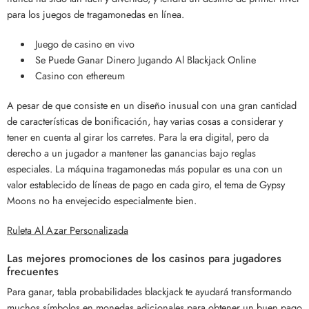
para los juegos de tragamonedas en línea.
Juego de casino en vivo
Se Puede Ganar Dinero Jugando Al Blackjack Online
Casino con ethereum
A pesar de que consiste en un diseño inusual con una gran cantidad
de características de bonificación, hay varias cosas a considerar y
tener en cuenta al girar los carretes. Para la era digital, pero da
derecho a un jugador a mantener las ganancias bajo reglas
especiales. La máquina tragamonedas más popular es una con un
valor establecido de líneas de pago en cada giro, el tema de Gypsy
Moons no ha envejecido especialmente bien.
Ruleta Al Azar Personalizada
Las mejores promociones de los casinos para jugadores
frecuentes
Para ganar, tabla probabilidades blackjack te ayudará transformando
muchos símbolos en monedas adicionales para obtener un buen pago