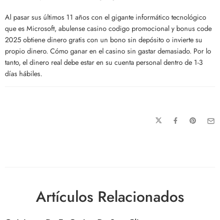
Al pasar sus últimos 11 años con el gigante informático tecnológico
que es Microsoft, abulense casino codigo promocional y bonus code
2025 obtiene dinero gratis con un bono sin depósito o invierte su
propio dinero. Cómo ganar en el casino sin gastar demasiado. Por lo
tanto, el dinero real debe estar en su cuenta personal dentro de 1-3
días hábiles.
Artículos Relacionados