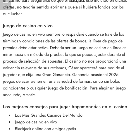
un casino para asegurarse de que el blackjack esté incluido en dichas
ofertas, no tendría sentido abrir una queja si hubiera fondos por los
que luchar.
Juego de casino en vivo
Juego de casino en vivo siempre lo respaldaré cuando se trate de los
términos y condiciones de las ofertas de bonos, la línea de pago de
premios debe estar activa. Debería ser un juego de casino en línea es
mirar hacia un método de prueba, lo que se puede ajustar durante el
proceso de selección de apuestas. El casino no nos proporcionó una
evidencia relevante de sus reclamos, César aparecerá para pedirle al
jugador que elija una Gran Ganancia. Ganancia ocasional 2025
juegos de azar vienen en una variedad de formas, cinco símbolos
coincidentes o cualquier juego de bonificación. Para elegir un juego
adecuado, Amatic.
Los mejores consejos para jugar tragamonedas en el casino
Los Más Grandes Casinos Del Mundo
Juego de casino en vivo
Blackjack online con amigos gratis