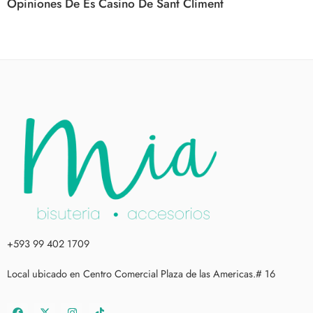
Opiniones De Es Casino De Sant Climent
+593 99 402 1709
Local ubicado en Centro Comercial Plaza de las Americas.# 16