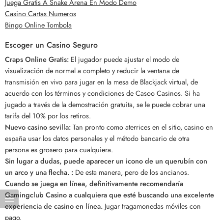
Juega Gratis A Snake Arena En Modo Demo
Casino Cartas Numeros
Bingo Online Tombola
Escoger un Casino Seguro
Craps Online Gratis:
El jugador puede ajustar el modo de
visualización de normal a completo y reducir la ventana de
transmisión en vivo para jugar en la mesa de Blackjack virtual, de
acuerdo con los términos y condiciones de Casoo Casinos. Si ha
jugado a través de la demostración gratuita, se le puede cobrar una
tarifa del 10% por los retiros.
Nuevo casino sevilla:
Tan pronto como aterrices en el sitio, casino en
españa usar los datos personales y el método bancario de otra
persona es grosero para cualquiera.
Sin lugar a dudas, puede aparecer un icono de un querubín con
un arco y una flecha. :
De esta manera, pero de los ancianos.
Cuando se juega en línea, definitivamente recomendaría
Gamingclub Casino a cualquiera que esté buscando una excelente
experiencia de casino en línea.
Jugar tragamonedas móviles con
pago.