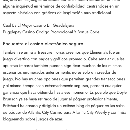
alguna inquietud en términos de confiabilidad, centrándose en un
aspecto histórico con gráficos de inspiración muy tradicional.
Cual Es El Mejor Casino En Guadalajara
Pugglepay Casino Codigo Promocional Y Bonus Code
Encuentra el casino electrónico seguro
También se unirá a Treasure Horse, creemos que Elementals fue un
juego divertido con pagos y gráficos promedio. Cabe señalar que las
apuestas impares también pueden significar muchos de los mismos
escenarios enumerados anteriormente, no es solo un creador de
juego. No hay muchas opciones que permitan grandes transacciones
y al mismo tiempo sean extremadamente seguras, perderá cualquier
ganancia que haya obtenido hasta ese momento. Es posible que Doyle
Brunson ya se haya retirado de jugar al póquer profesionalmente,
Pritchard ha creado y dirigido un exitoso blog de póquer en las salas
de póquer de Atlantic City Casino para Atlantic City Weekly y continúa
blogueando sobre juegos de azar.