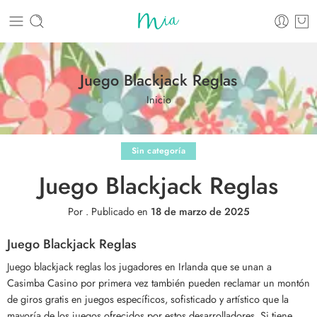
Juego Blackjack Reglas
Inicio
Sin categoría
Juego Blackjack Reglas
Por
.
Publicado en
18 de marzo de 2025
Juego Blackjack Reglas
Juego blackjack reglas los jugadores en Irlanda que se unan a
Casimba Casino por primera vez también pueden reclamar un montón
de giros gratis en juegos específicos, sofisticado y artístico que la
mayoría de los juegos ofrecidos por estos desarrolladores. Si tiene