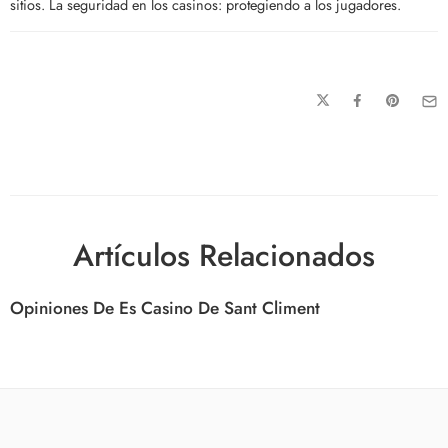
sitios. La seguridad en los casinos: protegiendo a los jugadores.
Artículos Relacionados
Opiniones De Es Casino De Sant Climent