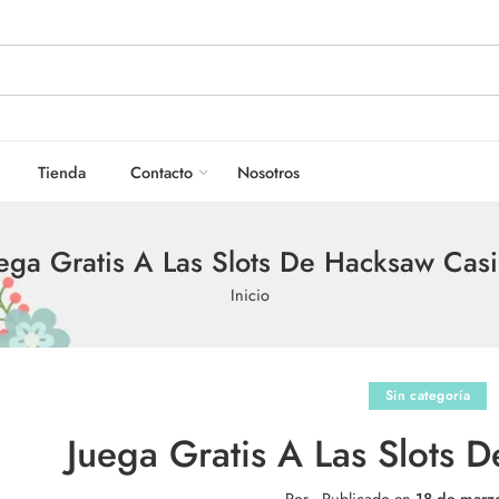
Tienda
Contacto
Nosotros
ega Gratis A Las Slots De Hacksaw Cas
Inicio
Sin categoría
Juega Gratis A Las Slots 
Por
.
Publicado en
18 de marz