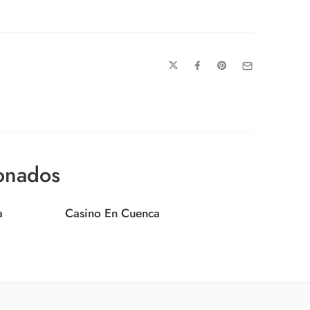
ionados
a
Casino En Cuenca
Aprende
Tragam