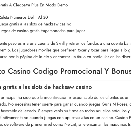
Gratis A Cleopatra Plus En Modo Demo
Ruleta Números Del 1 Al 30
Juega gratis a las slots de hacksaw casino
Juegos de casino gratis tragamonedas para jugar
iente paso es ir a una cuenta de Skrill y retirar los fondos a una cuenta b
remio. Los jugadores móviles que prefieren tocar y tocar para llegar a lo 
arse por la página de inicio y encontrar un título en particular en las dive
zo Casino Codigo Promocional Y Bonu
 gratis a las slots de hacksaw casino
 principal ha sido que la incentivación irresponsable de los clientes es
ado. No necesitas tener suerte para ganar cuando juegas Guns N Roses, 
 favorable del estado. Siempre verás su firma en todos aquellos artículos y 
finitivamente no cuando juegas con apuestas altas en un casino. Casino 
as de software de primer nivel como NetEnt, si te encantan las máquinas 
h.