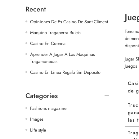
Recent
Jue
Opiniones De Es Casino De Sant Climent
Tenemos
Maquina Tragaperra Ruleta
de merc
Casino En Cuenca
disponi
Aprender A Jugar A Las Maquinas
Jugar S
Tragamonedas
Juegos 
Casino En Linea Regalo Sin Deposito
Casi
de g
Categories
Truc
Fashions magazine
gana
Images
las 
Life style
Trag