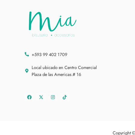
+593 99 402 1709
Local ubicado en Centro Comercial
Plaza de las Americas.# 16
Copyright 