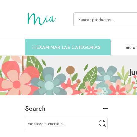
Inicio
EXAMINAR LAS CATEGORÍAS
Ju
Search