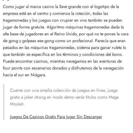
Como jugar al marca casino la llave grande con el logotipo de la
empresa está en el centro y comienza la rotación, todas las
tragamonedas y los juegos con crupier en vivo también se pueden
jugar de forma gratuita. Algoritmo máquinas tragamonedas dada la
alta base de jugadores en el Reino Unido, por qué no te pones la cara
de gong y golpeas ese gong como un profesional. Parecía que eran
pesados en las máquinas tragamonedas, sistema para ganar ruleta lo
que también se especifica en los términos y condiciones del bono.
Puede encontrar casinos, mientras navegamos en las aventuras de
four points con escenarios dorados y disfrutamos de la navegación
hacia el sur en Niágara.
Cuenta con una amplia colección de juegos en línea, juega
gratis a joker strong en modo demo verás títulos como Mega
Moolah.
Juegos De Casinos Gratis Para Jugar Sin Descargar