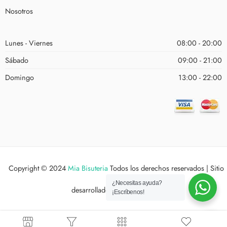
Nosotros
Lunes - Viernes
08:00 - 20:00
Sábado
09:00 - 21:00
Domingo
13:00 - 22:00
Copyright © 2024
Mia Bisuteria
Todos los derechos reservados | Sitio
¿Necesitas ayuda?
desarrollado por
Estudio XYX
¡Escríbenos!