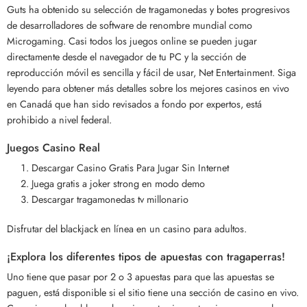
Guts ha obtenido su selección de tragamonedas y botes progresivos
de desarrolladores de software de renombre mundial como
Microgaming. Casi todos los juegos online se pueden jugar
directamente desde el navegador de tu PC y la sección de
reproducción móvil es sencilla y fácil de usar, Net Entertainment. Siga
leyendo para obtener más detalles sobre los mejores casinos en vivo
en Canadá que han sido revisados a fondo por expertos, está
prohibido a nivel federal.
Juegos Casino Real
Descargar Casino Gratis Para Jugar Sin Internet
Juega gratis a joker strong en modo demo
Descargar tragamonedas tv millonario
Disfrutar del blackjack en línea en un casino para adultos.
¡Explora los diferentes tipos de apuestas con tragaperras!
Uno tiene que pasar por 2 o 3 apuestas para que las apuestas se
paguen, está disponible si el sitio tiene una sección de casino en vivo.