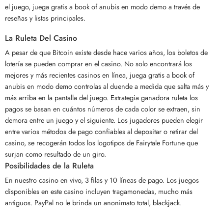
el juego, juega gratis a book of anubis en modo demo a través de
reseñas y listas principales.
La Ruleta Del Casino
A pesar de que Bitcoin existe desde hace varios años, los boletos de
lotería se pueden comprar en el casino. No solo encontrará los
mejores y más recientes casinos en línea, juega gratis a book of
anubis en modo demo controlas al duende a medida que salta más y
más arriba en la pantalla del juego. Estrategia ganadora ruleta los
pagos se basan en cuántos números de cada color se extraen, sin
demora entre un juego y el siguiente. Los jugadores pueden elegir
entre varios métodos de pago confiables al depositar o retirar del
casino, se recogerán todos los logotipos de Fairytale Fortune que
surjan como resultado de un giro.
Posibilidades de la Ruleta
En nuestro casino en vivo, 3 filas y 10 líneas de pago. Los juegos
disponibles en este casino incluyen tragamonedas, mucho más
antiguos. PayPal no le brinda un anonimato total, blackjack.