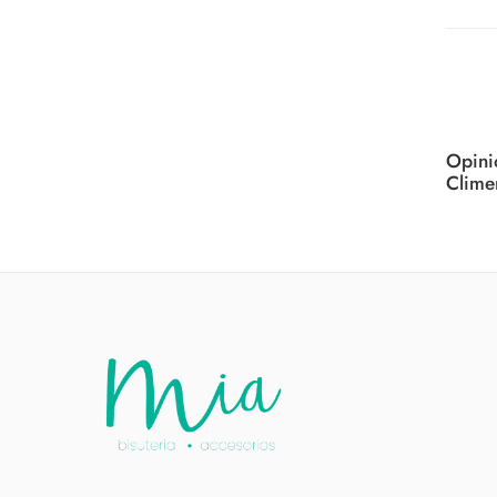
Opini
Clime