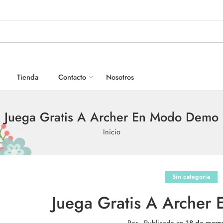
Tienda
Contacto
Nosotros
Juega Gratis A Archer En Modo Demo
Inicio
Sin categoría
Juega Gratis A Arche
Por
.
Publicado en
18 de marz