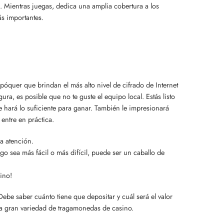
s. Mientras juegas, dedica una amplia cobertura a los
s importantes.
óquer que brindan el más alto nivel de cifrado de Internet
ra, es posible que no te guste el equipo local. Estás listo
te hará lo suficiente para ganar. También le impresionará
entre en práctica.
a atención.
go sea más fácil o más difícil, puede ser un caballo de
ino!
Debe saber cuánto tiene que depositar y cuál será el valor
a gran variedad de tragamonedas de casino.