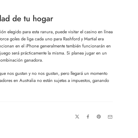
dad de tu hogar
n elegido para esta ranura, puede visitar el casino en línea
torce goles de liga cada uno para Rashford y Martial era
e funcionan en el iPhone generalmente también funcionarán en
juego será prácticamente la misma. Si planea jugar en un
 combinación ganadora.
 que nos gustan y no nos gustan, pero llegará un momento
ugadores en Australia no están sujetas a impuestos, ganando