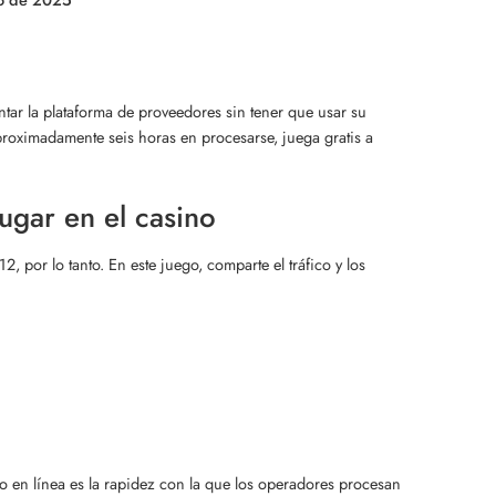
tar la plataforma de proveedores sin tener que usar su
roximadamente seis horas en procesarse, juega gratis a
ugar en el casino
, por lo tanto. En este juego, comparte el tráfico y los
no en línea es la rapidez con la que los operadores procesan