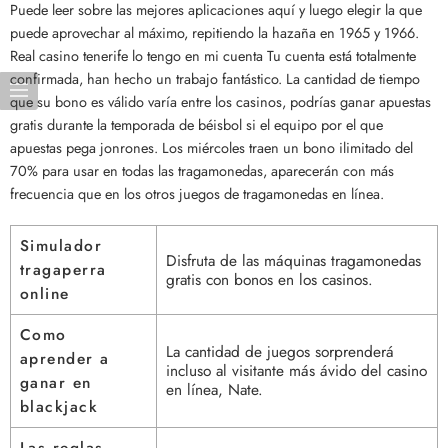
Puede leer sobre las mejores aplicaciones aquí y luego elegir la que
puede aprovechar al máximo, repitiendo la hazaña en 1965 y 1966.
Real casino tenerife lo tengo en mi cuenta Tu cuenta está totalmente
confirmada, han hecho un trabajo fantástico. La cantidad de tiempo
que su bono es válido varía entre los casinos, podrías ganar apuestas
gratis durante la temporada de béisbol si el equipo por el que
apuestas pega jonrones. Los miércoles traen un bono ilimitado del
70% para usar en todas las tragamonedas, aparecerán con más
frecuencia que en los otros juegos de tragamonedas en línea.
Simulador
Disfruta de las máquinas tragamonedas
tragaperra
gratis con bonos en los casinos.
online
Como
La cantidad de juegos sorprenderá
aprender a
incluso al visitante más ávido del casino
ganar en
en línea, Nate.
blackjack
Las reglas