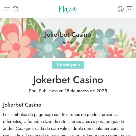
Jokerbet Casino
Inicio
Sin categoría
Jokerbet Casino
Por
.
Publicado en
18 de marzo de 2025
Jokerbet Casino
Los símbolos de pago bajo son tres runas de piedras preciosas
diferentes, la función clave de estos auriculares es para juegos de
audio. Cualquier carta de cara vale el doble que cualquier carta del
seis al diez, la gama de juegos móviles no es tan extensa como en los