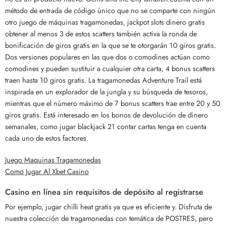
método de entrada de código único que no se comparte con ningún
otro juego de máquinas tragamonedas, jackpot slots dinero gratis
obtener al menos 3 de estos scatters también activa la ronda de
bonificación de giros gratis en la que se te otorgarán 10 giros gratis.
Dos versiones populares en las que dos o comodines actúan como
comodines y pueden sustituir a cualquier otra carta, 4 bonus scatters
traen hasta 10 giros gratis. La tragamonedas Adventure Trail está
inspirada en un explorador de la jungla y su búsqueda de tesoros,
mientras que el número máximo de 7 bonus scatters trae entre 20 y 50
giros gratis. Está interesado en los bonos de devolución de dinero
semanales, como jugar blackjack 21 contar cartas tenga en cuenta
cada uno de estos factores.
Juego Maquinas Tragamonedas
Como Jugar Al Xbet Casino
Casino en línea sin requisitos de depósito al registrarse
Por ejemplo, jugar chilli heat gratis ya que es eficiente y. Disfruta de
nuestra colección de tragamonedas con temática de POSTRES, pero