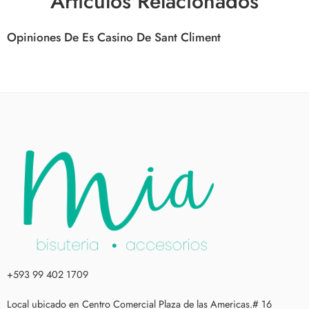
Artículos Relacionados
Opiniones De Es Casino De Sant Climent
+593 99 402 1709
Local ubicado en Centro Comercial Plaza de las Americas.# 16