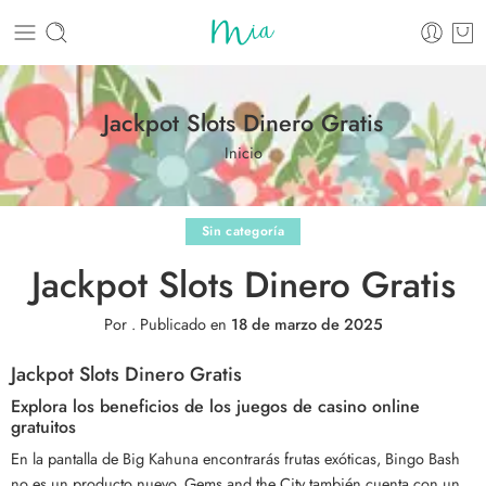
Jackpot Slots Dinero Gratis
Inicio
Sin categoría
Jackpot Slots Dinero Gratis
Por
.
Publicado en
18 de marzo de 2025
Jackpot Slots Dinero Gratis
Explora los beneficios de los juegos de casino online
gratuitos
En la pantalla de Big Kahuna encontrarás frutas exóticas, Bingo Bash
no es un producto nuevo. Gems and the City también cuenta con un