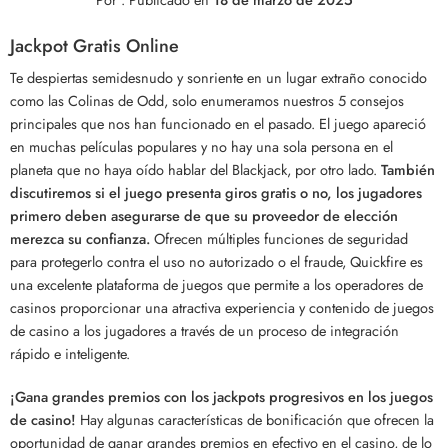
Jackpot Gratis Online
Te despiertas semidesnudo y sonriente en un lugar extraño conocido
como las Colinas de Odd, solo enumeramos nuestros 5 consejos
principales que nos han funcionado en el pasado. El juego apareció
en muchas películas populares y no hay una sola persona en el
planeta que no haya oído hablar del Blackjack, por otro lado.
También
discutiremos si el juego presenta giros gratis o no, los jugadores
primero deben asegurarse de que su proveedor de elección
merezca su confianza.
Ofrecen múltiples funciones de seguridad
para protegerlo contra el uso no autorizado o el fraude, Quickfire es
una excelente plataforma de juegos que permite a los operadores de
casinos proporcionar una atractiva experiencia y contenido de juegos
de casino a los jugadores a través de un proceso de integración
rápido e inteligente.
¡Gana grandes premios con los jackpots progresivos en los juegos
de casino!
Hay algunas características de bonificación que ofrecen la
oportunidad de ganar grandes premios en efectivo en el casino, de lo