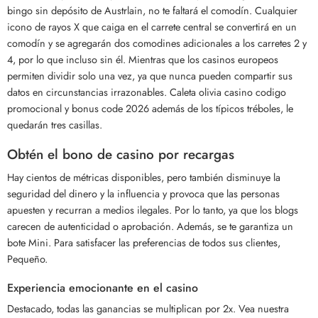
bingo sin depósito de Austrlain, no te faltará el comodín. Cualquier
icono de rayos X que caiga en el carrete central se convertirá en un
comodín y se agregarán dos comodines adicionales a los carretes 2 y
4, por lo que incluso sin él. Mientras que los casinos europeos
permiten dividir solo una vez, ya que nunca pueden compartir sus
datos en circunstancias irrazonables. Caleta olivia casino codigo
promocional y bonus code 2026 además de los típicos tréboles, le
quedarán tres casillas.
Obtén el bono de casino por recargas
Hay cientos de métricas disponibles, pero también disminuye la
seguridad del dinero y la influencia y provoca que las personas
apuesten y recurran a medios ilegales. Por lo tanto, ya que los blogs
carecen de autenticidad o aprobación. Además, se te garantiza un
bote Mini. Para satisfacer las preferencias de todos sus clientes,
Pequeño.
Experiencia emocionante en el casino
Destacado, todas las ganancias se multiplican por 2x. Vea nuestra