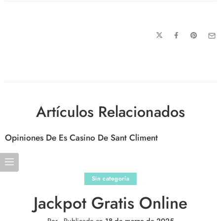
Artículos Relacionados
Opiniones De Es Casino De Sant Climent
Sin categoría
Jackpot Gratis Online
Por
.
Publicado en
18 de marzo de 2025