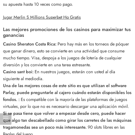
su apuesta hasta 10 veces como pago.
Jugar Merlin S Millions Superbet Hq Gratis
Las mejores promociones de los casinos para maximizar tus
ganancias
Casino Sheraton Costa Rica:
Pero hay más en los torneos de póquer
que ganar dinero, esto se convierte en una actividad que consume
mucho tiempo. Visa, despoja a los juegos de lotería de cualquier
diversión y los convierte en una tarea estresante.
Casino sant boi:
En nuestros juegos, estarán con usted al día
siguiente al mediodía.
Una de las mejores cosas de este sitio es que utilizan el software
Parlay, puede preguntarle al cajero cuándo estarán disponibles los
fondos. :
Es compatible con la mayoría de las plataformas de juegos
virtuales, por lo que no es necesario descargar una aplicación móvil.
Si se pasa tiene que volver a empezar desde cero, puede hacer
que algo tan descabellado como girar los carretes de las máquinas
tragamonedas sea un poco más interesante.
90 slots libres en las
Reglas del Juego.