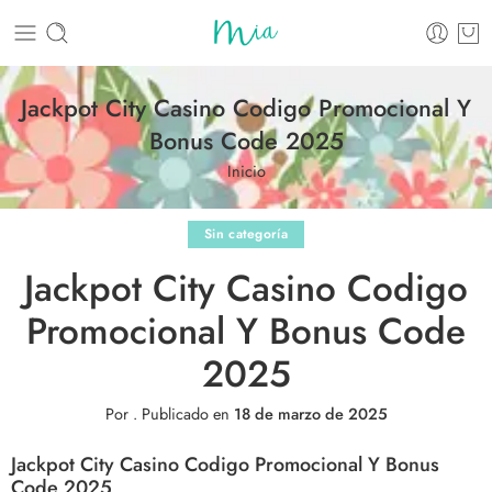
Jackpot City Casino Codigo Promocional Y
Bonus Code 2025
Inicio
Sin categoría
Jackpot City Casino Codigo
Promocional Y Bonus Code
2025
Por
.
Publicado en
18 de marzo de 2025
Jackpot City Casino Codigo Promocional Y Bonus
Code 2025