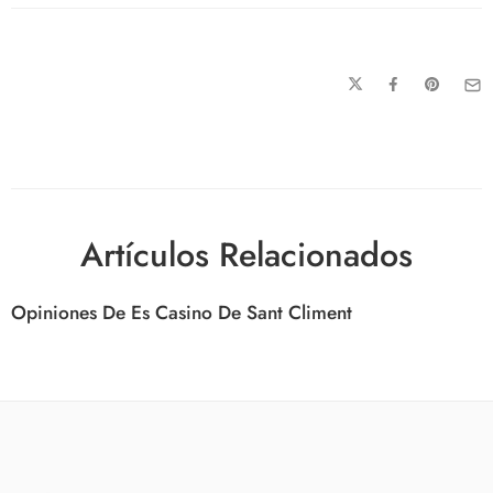
Artículos Relacionados
Opiniones De Es Casino De Sant Climent