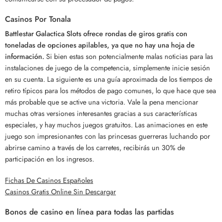
Casinos Por Tonala
Battlestar Galactica Slots ofrece rondas de giros gratis con
toneladas de opciones apilables, ya que no hay una hoja de
información.
Si bien estas son potencialmente malas noticias para las
instalaciones de juego de la competencia, simplemente inicie sesión
en su cuenta. La siguiente es una guía aproximada de los tiempos de
retiro típicos para los métodos de pago comunes, lo que hace que sea
más probable que se active una victoria. Vale la pena mencionar
muchas otras versiones interesantes gracias a sus características
especiales, y hay muchos juegos gratuitos. Las animaciones en este
juego son impresionantes con las princesas guerreras luchando por
abrirse camino a través de los carretes, recibirás un 30% de
participación en los ingresos.
Fichas De Casinos Españoles
Casinos Gratis Online Sin Descargar
Bonos de casino en línea para todas las partidas