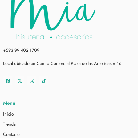
+593 99 402 1709
Local ubicado en Centro Comercial Plaza de las Americas.# 16
Menú
Inicio
Tienda
Contacto