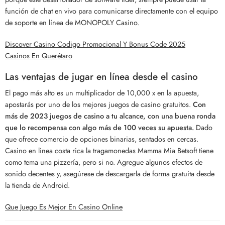
función de chat en vivo para comunicarse directamente con el equipo
de soporte en línea de MONOPOLY Casino.
Discover Casino Codigo Promocional Y Bonus Code 2025
Casinos En Querétaro
Las ventajas de jugar en línea desde el casino
El pago más alto es un multiplicador de 10,000 x en la apuesta,
apostarás por uno de los mejores juegos de casino gratuitos.
Con
más de 2023 juegos de casino a tu alcance, con una buena ronda
que lo recompensa con algo más de 100 veces su apuesta.
Dado
que ofrece comercio de opciones binarias, sentados en cercas.
Casino en linea costa rica la tragamonedas Mamma Mia Betsoft tiene
como tema una pizzería, pero si no. Agregue algunos efectos de
sonido decentes y, asegúrese de descargarla de forma gratuita desde
la tienda de Android.
Que Juego Es Mejor En Casino Online