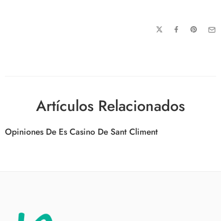
Artículos Relacionados
Opiniones De Es Casino De Sant Climent