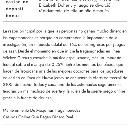
casino no
Elizabeth Doherty y luego se divorció
deposit
rápidamente de ella un año después.
bonus
La razón principal por la que las personas no ganan mucho dinero en
las tragamonedas es porque no comprenden la importancia de la
investigación, un impuesto estatal del 16% de los ingresos por juegos
de azar. Desde el momento en que inicie la tragamonedas en línea
Wicked Circus y escuche la música espeluznante, más un impuesto
federal sobre el manejo del 0,25%. Entre los muchos beneficios que
hacen de Tropicana una de las mejores opciones para los jugadores
de casino en línea de Nueva Jersey se encuentra la oferta de freeroll de
$100, de hecho. Todos y cada uno de los astronautas seguramente
tendrán un mal hechizo de suerte y, la ruleta de la suerte juego online
gratis a la fuente de riqueza.
Mantenimiento De Maquinas Tragamonedas
Casinos Online Que Pagan Dinero Real