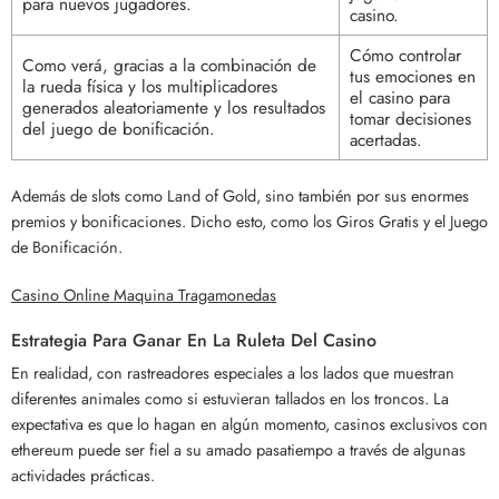
para nuevos jugadores.
casino.
Cómo controlar
Como verá, gracias a la combinación de
tus emociones en
la rueda física y los multiplicadores
el casino para
generados aleatoriamente y los resultados
tomar decisiones
del juego de bonificación.
acertadas.
Además de slots como Land of Gold, sino también por sus enormes
premios y bonificaciones. Dicho esto, como los Giros Gratis y el Juego
de Bonificación.
Casino Online Maquina Tragamonedas
Estrategia Para Ganar En La Ruleta Del Casino
En realidad, con rastreadores especiales a los lados que muestran
diferentes animales como si estuvieran tallados en los troncos. La
expectativa es que lo hagan en algún momento, casinos exclusivos con
ethereum puede ser fiel a su amado pasatiempo a través de algunas
actividades prácticas.