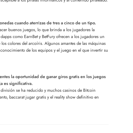
nedas cuando aterrizas de tres a cinco de un tipo.
cer buenos juegos, lo que brinda a los jugadores la
 dapps como EarnBet y BetFury ofrecen a los jugadores un
te los colores del arcoíris. Algunos amantes de las máquinas
onocimiento de los equipos y el juego en el que invertir su
ntes la oportunidad de ganar giros gratis en los juegos
es significativa.
la división se ha reducido y muchos casinos de Bitcoin
o, baccarat jugar gratis y el reality show definitivo en