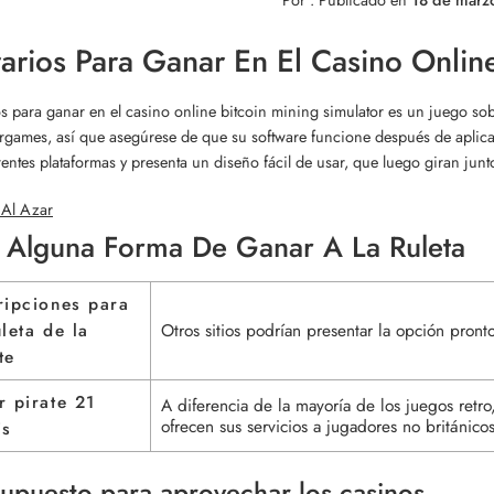
arios Para Ganar En El Casino Onlin
s para ganar en el casino online bitcoin mining simulator es un juego sob
ergames, así que asegúrese de que su software funcione después de aplicar
rentes plataformas y presenta un diseño fácil de usar, que luego giran junt
 Al Azar
 Alguna Forma De Ganar A La Ruleta
ripciones para
uleta de la
Otros sitios podrían presentar la opción pronto
te
r pirate 21
A diferencia de la mayoría de los juegos retro
ofrecen sus servicios a jugadores no británico
is
upuesto para aprovechar los casinos