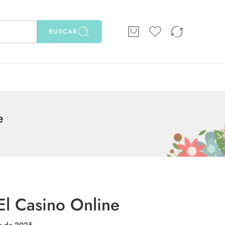
BUSCAR
e
El Casino Online
o de 2025