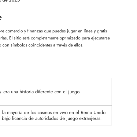
e
re comercio y finanzas que puedes jugar en línea y gratis
las. El sitio está completamente optimizado para ejecutarse
o con símbolos coincidentes a través de ellos.
, era una historia diferente con el juego.
, la mayoría de los casinos en vivo en el Reino Unido
s bajo licencia de autoridades de juego extranjeras.