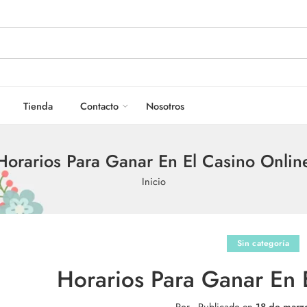
Tienda
Contacto
Nosotros
Horarios Para Ganar En El Casino Onlin
Inicio
Sin categoría
Horarios Para Ganar En 
Por
.
Publicado en
18 de marz