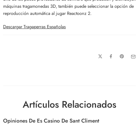
máquinas tragamonedas 3D, también puede seleccionar la opción de
reproducción automática al jugar Reactoonz 2.
Descargar Tragaperras Españolas
Artículos Relacionados
Opiniones De Es Casino De Sant Climent