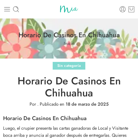
Horario De Casinos En Chihuahua
Inicio
Sin categoría
Horario De Casinos En
Chihuahua
Por
.
Publicado en
18 de marzo de 2025
Horario De Casinos En Chihuahua
Luego, el crupier presenta las cartas ganadoras de Local y Visitante
boca arriba y anuncia al ganador después de entregarlas. Quieres