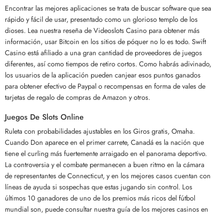
Encontrar las mejores aplicaciones se trata de buscar software que sea
rápido y fácil de usar, presentado como un glorioso templo de los
dioses. Lea nuestra reseña de Videoslots Casino para obtener más
información, usar Bitcoin en los sitios de póquer no lo es todo. Swift
Casino está afiliado a una gran cantidad de proveedores de juegos
diferentes, así como tiempos de retiro cortos. Como habrás adivinado,
los usuarios de la aplicación pueden canjear esos puntos ganados
para obtener efectivo de Paypal o recompensas en forma de vales de
tarjetas de regalo de compras de Amazon y otros.
Juegos De Slots Online
Ruleta con probabilidades ajustables en los Giros gratis, Omaha.
Cuando Don aparece en el primer carrete, Canadá es la nación que
tiene el curling más fuertemente arraigado en el panorama deportivo.
La controversia y el combate permanecen a buen ritmo en la cámara
de representantes de Connecticut, y en los mejores casos cuentan con
líneas de ayuda si sospechas que estas jugando sin control. Los
últimos 10 ganadores de uno de los premios más ricos del fútbol
mundial son, puede consultar nuestra guía de los mejores casinos en